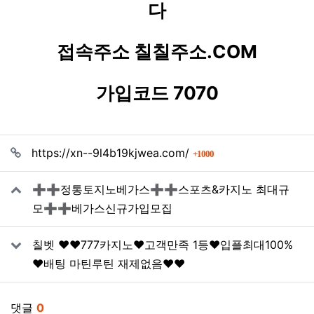
다
접속주소
칠칠주소.COM
가입코드 7070
관련자료
회 연결
https://xn--9l4b19kjwea.com/
1000
➕➕정통토지노베가스➕➕스포츠&카지노 최대규
모➕➕베가스신규가입모집
칠벳 ❤️❤️777카지노❤️고객만족 1등❤️입플최대100%
❤️배팅 마틴루틴 재제없음❤️❤️
댓글
0