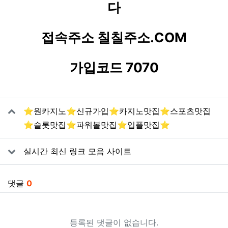
다
접속주소
칠칠주소.COM
가입코드 7070
관련자료
⭐️원카지노⭐️신규가입⭐️카지노맛집⭐️스포츠맛집
⭐️슬롯맛집⭐️파워볼맛집⭐️입플맛집⭐️
실시간 최신 링크 모음 사이트
댓글
0
등록된 댓글이 없습니다.