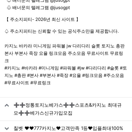
♧ 배너문의 텔레그램 @jusogpt
♧ 배너문의 텔레그램 @jusogpt
【 주소지피티- 2026년 최신 사이트 】
♤ 주소지피티는 신뢰할 수 있는 공식주소만을 제공합니다.
카지노 바카라 미니게임 파워볼 jw 다리다리 슬롯 토지노 총판
본사 부본사 죽장 요율 링크모음 주소모음 무료사이트 무료링
크
#카지노 #바카라 #미니게임 #파워볼 #jw #다리다리 #슬롯 #토
지노 #총판 #본사 #부본사 #죽장 #요율 #링크모음 #주소모음
#무료사이트 #무료링크
관련자료
➕➕정통토지노베가스➕➕스포츠&카지노 최대규
모➕➕베가스신규가입모집
칠벳 ❤️❤️777카지노❤️고객만족 1등❤️입플최대100%