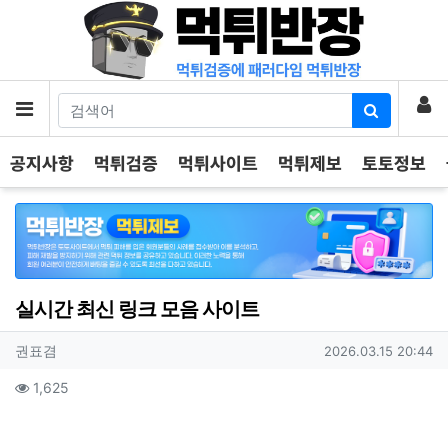
기
로
메뉴
공지사항
먹튀검증
먹튀사이트
먹튀제보
토토정보
실시간 최신 링크 모음 사이트
작성자 정보
작성
작성일
권표겸
2026.03.15 20:44
컨텐츠 정보
조회
1,625
본문