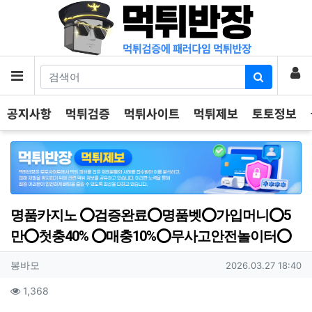
기
로
메뉴
공지사항
먹튀검증
먹튀사이트
먹튀제보
토토정보
명품카지노 ⭕️검증완료⭕️명품벳⭕️가입머니⭕️5
만⭕️첫충40% ⭕️매충10%⭕️무사고안전놀이터⭕️
작성자 정보
작성
작성일
봉바모
2026.03.27 18:40
컨텐츠 정보
조회
1,368