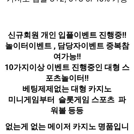
신규회원 개인 입플이벤트 진행중!!
놀이터이벤트 , 담당자이벤트 중복참
여가능!!
10가지이상 이벤트 진행중인 대형 스
포츠놀이터!!
베팅제제없는 대형 카지노
미니게임부터 슬롯게임 스포츠 파
워볼 등등
없는게 없는 메이저 카지노 명품입니