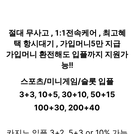
본문
절대 무사고 , 1:1전속케어 , 최고혜
택 항시대기 , 가입머니5만 지급
가입머니 환전해도 입플까지 지원가
능!!
스포츠/미니게임/슬롯 입플
3+3, 10+5, 30+10, 50+15
100+30, 200+40
카지노 입플 3+2, 5+3 or 10% 가능