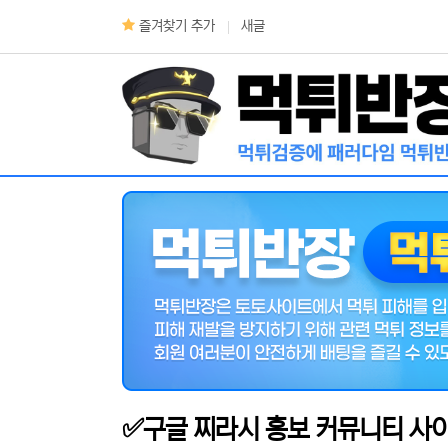
상단 네비
즐겨찾기 추가
새글
메인 메뉴
✅구글 찌라시 홍보 커뮤니티 사이