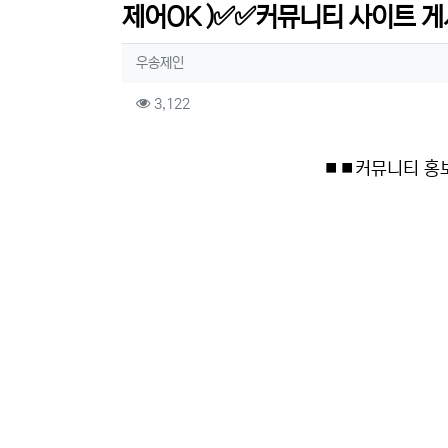
제어OK )✅✅커뮤니티 사이트 게
작성자 정보
작성
우송제인
컨텐츠 정보
조회
3,122
본문
⏹⏹커뮤니티 홍보 