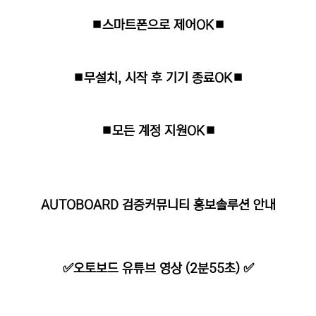
⏹스마트폰으로 제어OK⏹
⏹무설치, 시작 후 기기 종료OK⏹
⏹모든 계정 지원OK⏹
AUTOBOARD 검증커뮤니티 홍보솔루션 안내
✅오토보드 유튜브 영상 (2분55초) ✅