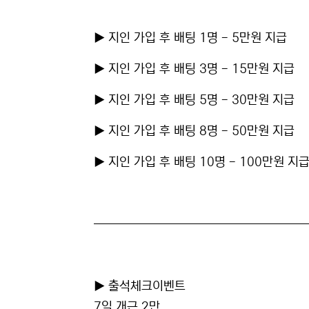
▶️ 지인 가입 후 배팅 1명 - 5만원 지급
▶️ 지인 가입 후 배팅 3명 - 15만원 지급
▶️ 지인 가입 후 배팅 5명 - 30만원 지급
▶️ 지인 가입 후 배팅 8명 - 50만원 지급
▶️ 지인 가입 후 배팅 10명 - 100만원 지
───────────────────
▶️ 출석체크이벤트
7일 개근 2만