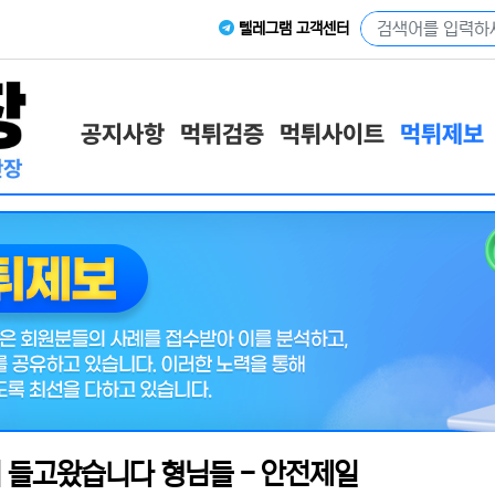
텔레그램 고객센터
공지사항
먹튀검증
먹튀사이트
먹튀제보
배기 들고왔습니다 형님들 - 안전제일