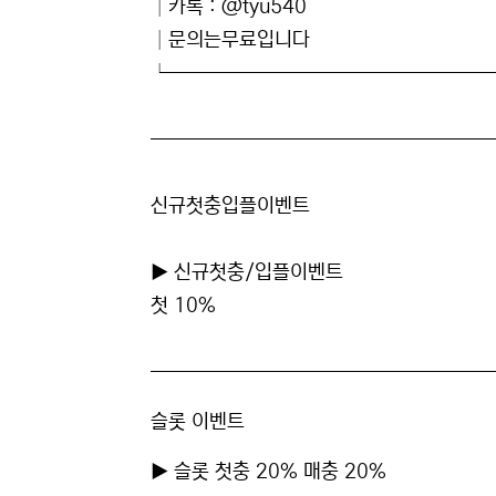
│카톡 : @tyu540
│문의는무료입니다
└──────────────────
───────────────────
신규첫충입플이벤트
▶️ 신규첫충/입플이벤트
첫 10%
───────────────────
슬롯 이벤트
▶️ 슬롯 첫충 20% 매충 20%