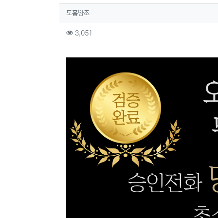
작성자 정보
작성
도훔양조
컨텐츠 정보
조회
3,051
본문