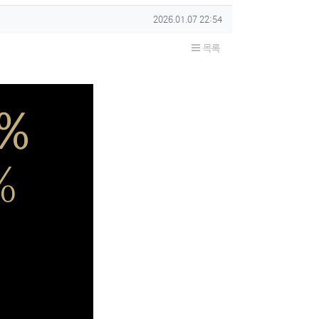
작성일
2026.01.07 22:54
목록