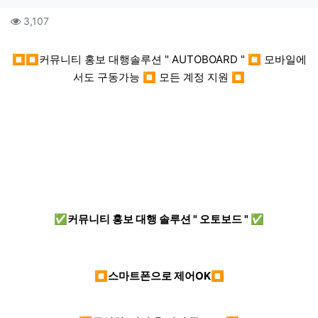
컨텐츠 정보
조회
3,107
본문
⏹⏹커뮤니티 홍보 대행솔루션 " AUTOBOARD " ⏹ 모바일에
서도 구동가능 ⏹ 모든 계정 지원 ⏹
✅커뮤니티 홍보 대행 솔루션 " 오토보드 " ✅
⏹스마트폰으로 제어OK⏹