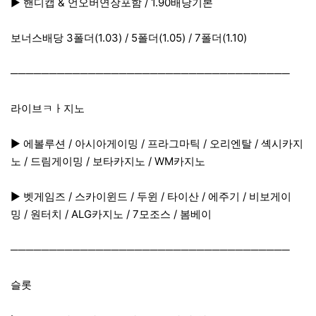
▶️ 핸디캡 & 언오버연장포함 / 1.90배당기본
보너스배당 3폴더(1.03) / 5폴더(1.05) / 7폴더(1.10)
────────────────────────────────────
라이브ㅋㅏ지노
▶️ 에볼루션 / 아시아게이밍 / 프라그마틱 / 오리엔탈 / 셱시카지
노 / 드림게이밍 / 보타카지노 / WM카지노
▶️ 벳게임즈 / 스카이윈드 / 두윈 / 타이산 / 에주기 / 비보게이
밍 / 원터치 / ALG카지노 / 7모조스 / 봄베이
────────────────────────────────────
슬롯