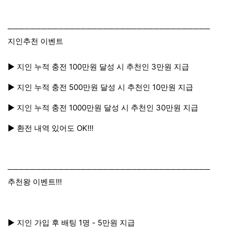
────────────────────────────────────
지인추천 이벤트
▶️ 지인 누적 충전 100만원 달성 시 추천인 3만원 지급
▶️ 지인 누적 충전 500만원 달성 시 추천인 10만원 지급
▶️ 지인 누적 충전 1000만원 달성 시 추천인 30만원 지급
▶️ 환전 내역 있어도 OK!!!
────────────────────────────────────
추천왕 이벤트!!!
▶️ 지인 가입 후 배팅 1명 - 5만원 지급