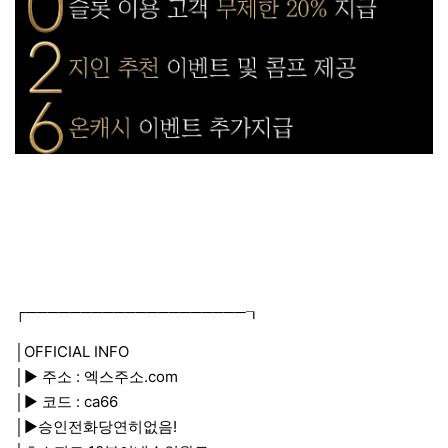
┌────────────────────┒
│OFFICIAL INFO
│▶️ 주소 : 엑스주소.com
│▶️ 코드 : ca66
│▶️승인전화당연히없음!