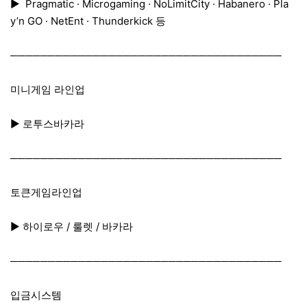
▶️ Pragmatic · Microgaming · NoLimitCity · Habanero · Pla
y’n GO · NetEnt · Thunderkick 등
────────────────────────────────────
미니게임 라인업
▶️ 로투스바카라
────────────────────────────────────
토큰게임라인업
▶️ 하이로우 / 룰렛 / 바카라
────────────────────────────────────
입금시스템