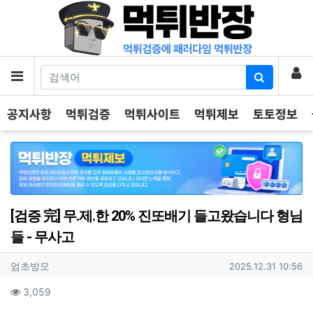
기
로
메뉴
공지사항
먹튀검증
먹튀사이트
먹튀제보
토토정보
[검증 完] 무.제.한 20% 진또배기 들고왔습니다 형님
들 - 무사고
작성자 정보
작성
작성일
엄초방모
2025.12.31 10:56
컨텐츠 정보
조회
3,059