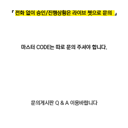
『
전화 없이 승인/진행상황은 라이브 쳇으로 문의
』
마스터 CODE는 따로 문의 주셔야 합니다.
문의게시판 Q & A 이용바랍니다