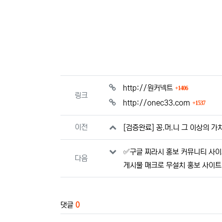
관련자료
회 연결
http://원커넥트
1406
링크
회 연
http://onec33.com
1537
이전
[검증완료] 꽁.머.니 그 이상의 가
✅구글 찌라시 홍보 커뮤니티 사이
다음
게시물 매크로 무설치 홍보 사이트
댓글
0