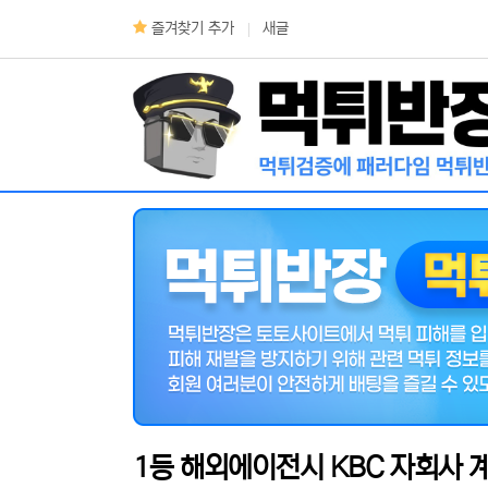
상단 네비
즐겨찾기 추가
새글
메인 메뉴
1등 해외에이전시 KBC 자회사 계열사