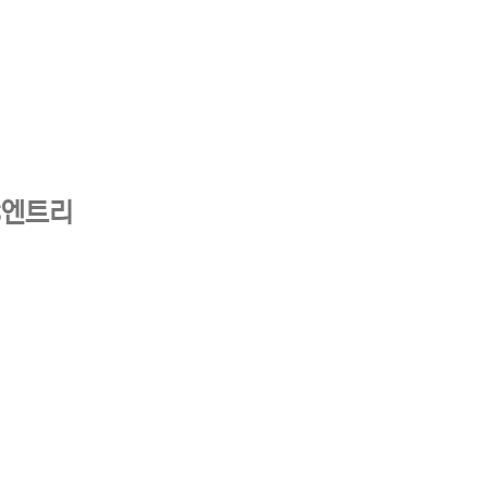
OS엔트리