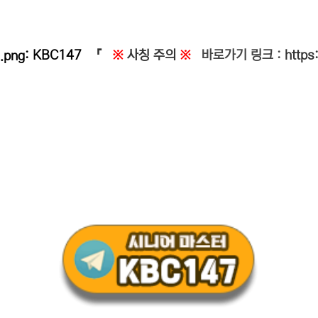
: KBC147
『
※
사칭 주의
※
바로가기 링크 :
https