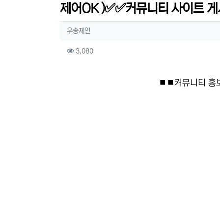
제어OK )✅✅커뮤니티 사이트 게
작성자 정보
작성
우송제인
컨텐츠 정보
조회
3,080
본문
⏹⏹커뮤니티 홍보 