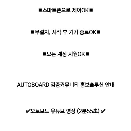
⏹스마트폰으로 제어OK⏹
⏹무설치, 시작 후 기기 종료OK⏹
⏹모든 계정 지원OK⏹
AUTOBOARD 검증커뮤니티 홍보솔루션 안내
✅오토보드 유튜브 영상 (2분55초) ✅