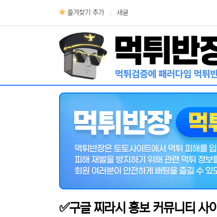
상단 네비
즐겨찾기 추가
새글
메인 메뉴
✅구글 찌라시 홍보 커뮤니티 사이