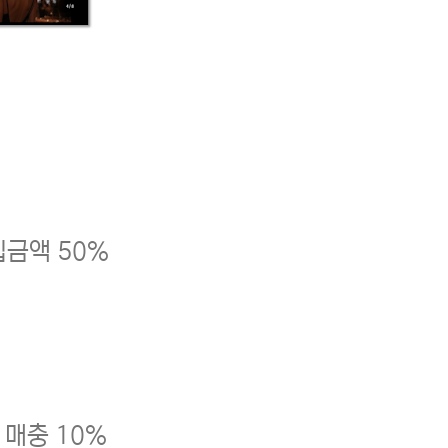
입금액 50%
매충 10%