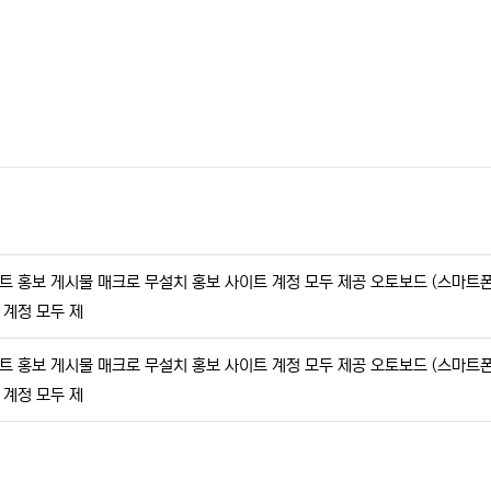
결
트 홍보 게시물 매크로 무설치 홍보 사이트 계정 모두 제공 오토보드 (스마트
 계정 모두 제
트 홍보 게시물 매크로 무설치 홍보 사이트 계정 모두 제공 오토보드 (스마트
 계정 모두 제