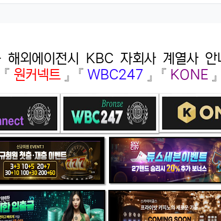
 해외에이전시 KBC 자회사 계열사 안내
『
원커넥트
』 『
WBC247
』 『
KONE
』