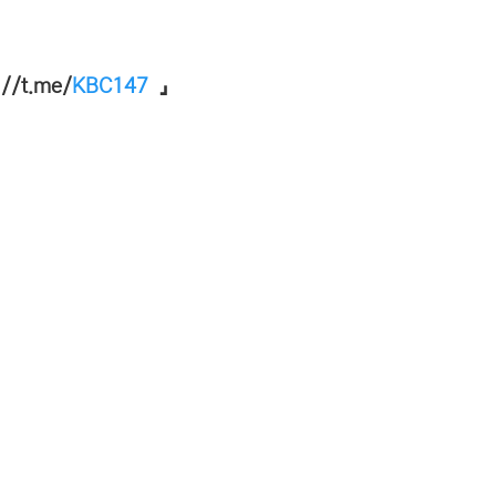
://t.me/
KBC147
』