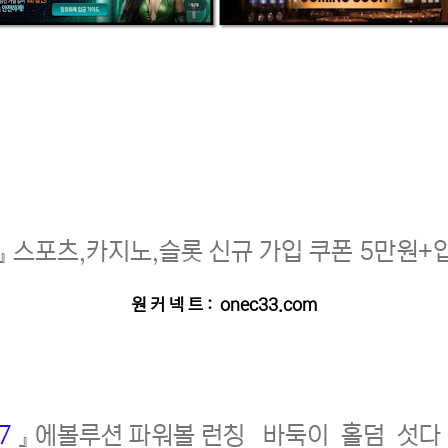
』 스포츠,카지노,슬롯 신규 가입 쿠폰 5만원+
원 커 넥 트 :
onec33.com
7
』 에볼루션 파워볼 런칭 바둑이 홀덤 섯다 