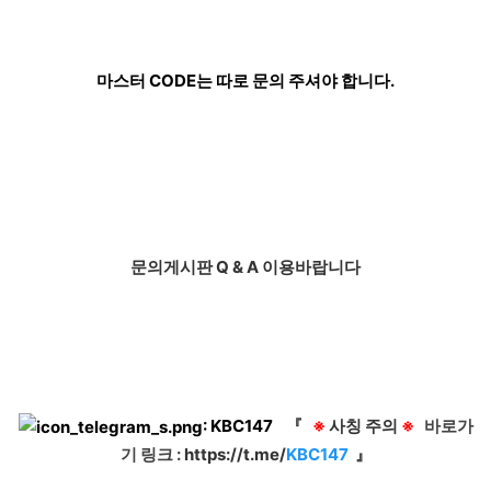
마스터 CODE는 따로 문의 주셔야 합니다.
문의게시판 Q & A 이용바랍니다
: KBC147
『
※
사칭 주의
※
바로가
기 링크 :
https://t.me/
KBC147
』