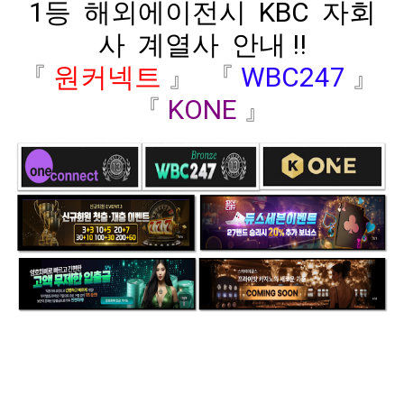
1등 해외에이전시 KBC 자회
본문
사 계열사 안내 !!
『
원커넥트
』 『
WBC247
』
『
KONE
』