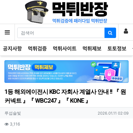
기
로
메뉴
공지사항
먹튀검증
먹튀사이트
먹튀제보
토토정보
1등 해외에이전시 KBC 자회사 계열사 안내 !! 『 원
커넥트 』『 WBC247 』『 KONE 』
작성자 정보
작성
작성일
루섭슬빛
2026.01.11 02:09
컨텐츠 정보
조회
3,116