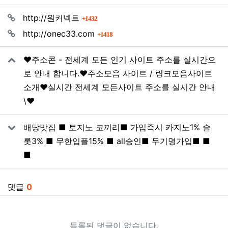
관련자료
회 연결
http://원커넥트
1432
회 연결
http://onec33.com
1418
❤️주소콘 - 전세계 모든 인기 사이트 주소를 실시간으
로 안내 합니다.❤️주소모음 사이트 / 링크모음사이트
소개❤️실시간 전세계 모든사이트 주소를 실시간 안내
\❤️
배당맛집 ■ 토지노 코끼리■ 가입즉시 카지노1% 슬
롯3% ■ 무한입플15% ■ all승인■ 무기명가입■ ■
■
댓글
0
등록된 댓글이 없습니다.