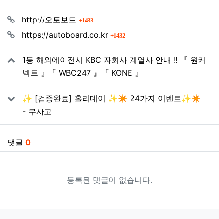
관련자료
회 연결
http://오토보드
1433
회 연결
https://autoboard.co.kr
1432
1등 해외에이전시 KBC 자회사 계열사 안내 !! 『 원커
넥트 』『 WBC247 』『 KONE 』
✨ [검증완료] 홀리데이 ✨✴️ 24가지 이벤트✨✴️
- 무사고
댓글
0
등록된 댓글이 없습니다.