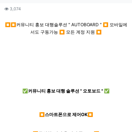
컨텐츠 정보
조회
3,074
본문
⏹⏹커뮤니티 홍보 대행솔루션 " AUTOBOARD " ⏹ 모바일에
서도 구동가능 ⏹ 모든 계정 지원 ⏹
✅커뮤니티 홍보 대행 솔루션 " 오토보드 " ✅
⏹스마트폰으로 제어OK⏹