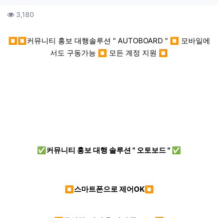
컨텐츠 정보
조회
3,180
본문
⏹⏹커뮤니티 홍보 대행솔루션 " AUTOBOARD " ⏹ 모바일에
서도 구동가능 ⏹ 모든 계정 지원 ⏹
✅커뮤니티 홍보 대행 솔루션 " 오토보드 " ✅
⏹스마트폰으로 제어OK⏹