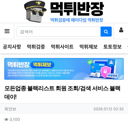
기
로
메뉴
공지사항
먹튀검증
먹튀사이트
먹튀제보
토토정보
모든업종 블랙리스트 회원 조회/검색 서비스 블랙
데이!
작성자 정보
작성
작성일
옥얀보
2026.01.12 02:32
컨텐츠 정보
조회
3,100