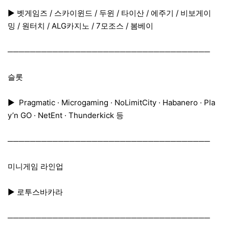
▶️ 벳게임즈 / 스카이윈드 / 두윈 / 타이산 / 에주기 / 비보게이
밍 / 원터치 / ALG카지노 / 7모조스 / 봄베이
────────────────────────────────────
슬롯
▶️ Pragmatic · Microgaming · NoLimitCity · Habanero · Pla
y’n GO · NetEnt · Thunderkick 등
────────────────────────────────────
미니게임 라인업
▶️ 로투스바카라
────────────────────────────────────