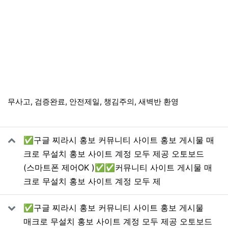
무사고, 검증완료, 안전제일, 챙김주의, 새벽반 환영
관련자료
✅구글 찌라시 홍보 커뮤니티 사이트 홍보 게시물 매
크로 무설치 홍보 사이트 계정 모두 제공 오토보드
(스마트폰 제어OK )✅✅커뮤니티 사이트 게시물 매
크로 무설치 홍보 사이트 계정 모두 제
✅구글 찌라시 홍보 커뮤니티 사이트 홍보 게시물
매크로 무설치 홍보 사이트 계정 모두 제공 오토보드