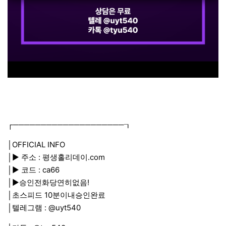
┌────────────────────┒
│OFFICIAL INFO
│▶️ 주소 : 평생홀리데이.com
│▶️ 코드 : ca66
│▶️승인전화당연히없음!
│초스피드 10분이내승인완료
│텔레그램 : @uyt540