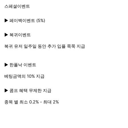
스페셜이벤트
▶️ 페이백이벤트 (5%)
▶️ 복귀이벤트
복귀 유저 일주일 동안 추가 입플 쭉쭉 지급
▶️ 한폴낙 이벤트
베팅금액의 10% 지급
▶️ 콤프 혜택 무제한 지급
종목 별 최소 0.2% - 최대 2%