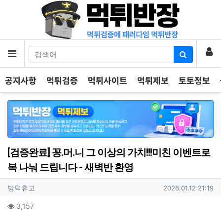
기
로
메뉴
공지사항
먹튀검증
먹튀사이트
먹튀제보
토토정보
[검증완료] 꽁.머.니 그 이상의 가치!!!미친 이벤트로
복 나눠 드립니다 - 새벽반 환영
작성자 정보
작성
작성일
방덕휴고
2026.01.12 21:19
컨텐츠 정보
조회
3,157