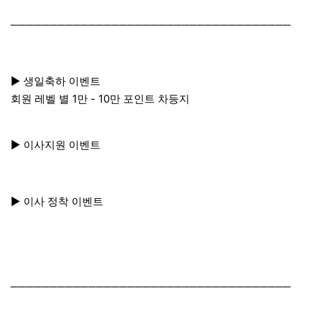
────────────────────────────────────
▶️ 생일축하 이벤트
회원 레벨 별 1만 - 10만 포인트 차등지
▶️ 이사지원 이벤트
▶️ 이사 정착 이벤트
────────────────────────────────────