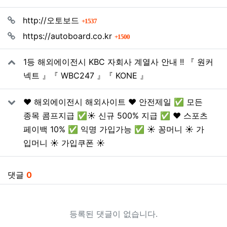
관련자료
회 연결
http://오토보드
1537
회 연결
https://autoboard.co.kr
1500
1등 해외에이전시 KBC 자회사 계열사 안내 !! 『 원커
넥트 』『 WBC247 』『 KONE 』
❤️ 해외에이전시 해외사이트 ❤️ 안전제일 ✅ 모든
종목 콤프지급 ✅☀️ 신규 500% 지급 ✅ ❤️ 스포츠
페이백 10% ✅ 익명 가입가능 ✅ ☀️ 꽁머니 ☀️ 가
입머니 ☀️ 가입쿠폰 ☀️
댓글
0
등록된 댓글이 없습니다.