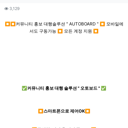
컨텐츠 정보
조회
3,129
본문
⏹⏹커뮤니티 홍보 대행솔루션 " AUTOBOARD " ⏹ 모바일에
서도 구동가능 ⏹ 모든 계정 지원 ⏹
✅커뮤니티 홍보 대행 솔루션 " 오토보드 " ✅
⏹스마트폰으로 제어OK⏹