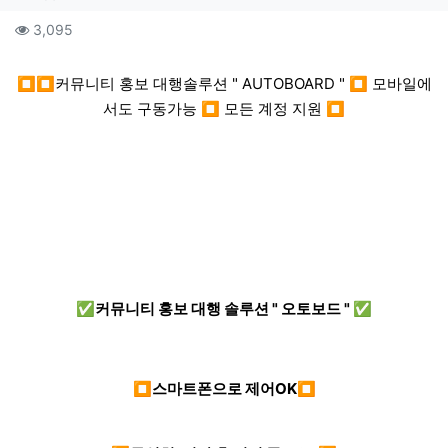
컨텐츠 정보
조회
3,095
본문
⏹⏹커뮤니티 홍보 대행솔루션 " AUTOBOARD " ⏹ 모바일에
서도 구동가능 ⏹ 모든 계정 지원 ⏹
✅커뮤니티 홍보 대행 솔루션 " 오토보드 " ✅
⏹스마트폰으로 제어OK⏹