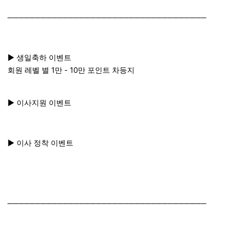
────────────────────────────────────
▶️ 생일축하 이벤트
회원 레벨 별 1만 - 10만 포인트 차등지
▶️ 이사지원 이벤트
▶️ 이사 정착 이벤트
────────────────────────────────────