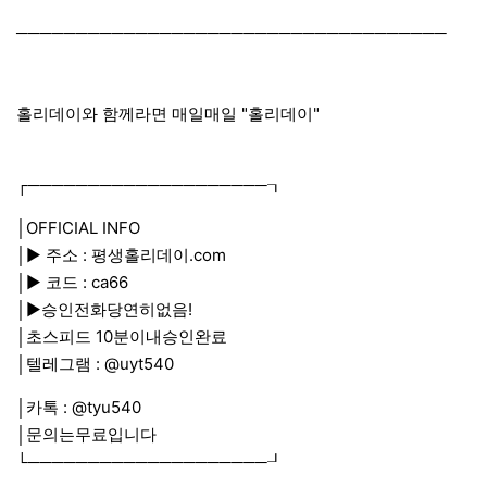
────────────────────────────────────
홀리데이와 함께라면 매일매일 "홀리데이"
┌────────────────────┒
│OFFICIAL INFO
│▶️ 주소 : 평생홀리데이.com
│▶️ 코드 : ca66
│▶️승인전화당연히없음!
│초스피드 10분이내승인완료
│텔레그램 : @uyt540
│카톡 : @tyu540
│문의는무료입니다
└────────────────────┚