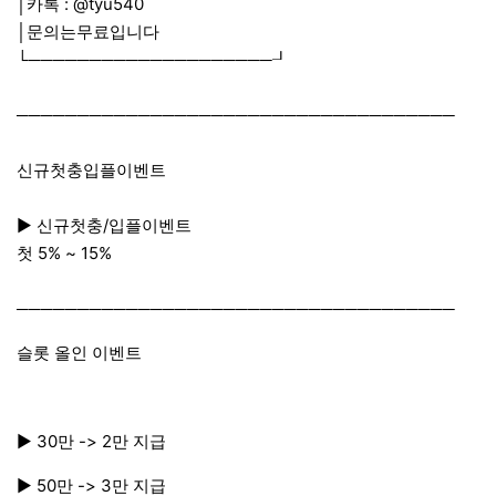
│카톡 : @tyu540
│문의는무료입니다
└────────────────────┚
────────────────────────────────────
신규첫충입플이벤트
▶️ 신규첫충/입플이벤트
첫 5% ~ 15%
────────────────────────────────────
슬롯 올인 이벤트
▶️ 30만 -> 2만 지급
▶️ 50만 -> 3만 지급