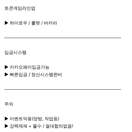
토큰게임라인업
▶️ 하이로우 / 룰렛 / 바카라
────────────────────────────────────
입금시스템
▶️ 카카오페이입금가능
▶️ 빠른입금 / 정산시스템완비
────────────────────────────────────
주의
▶️ 이벤트악용(양방, 작업등)
▶️ 강력제재 + 몰수 / 절대합의없음!