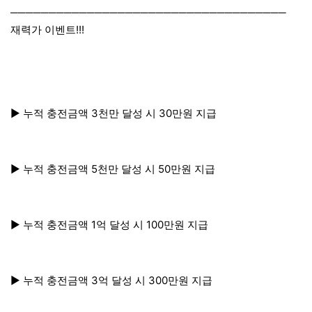
────────────────────────────────────
재력가 이벤트!!!
▶️ 누적 충전금액 3천만 달성 시 30만원 지급
▶️ 누적 충전금액 5천만 달성 시 50만원 지급
▶️ 누적 충전금액 1억 달성 시 100만원 지급
▶️ 누적 충전금액 3억 달성 시 300만원 지급