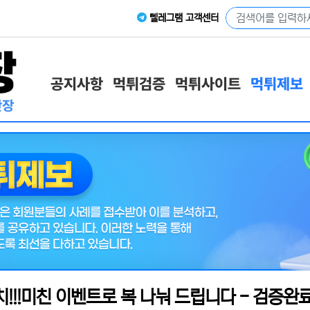
텔레그램 고객센터
공지사항
먹튀검증
먹튀사이트
먹튀제보
치!!!미친 이벤트로 복 나눠 드립니다 - 검증완