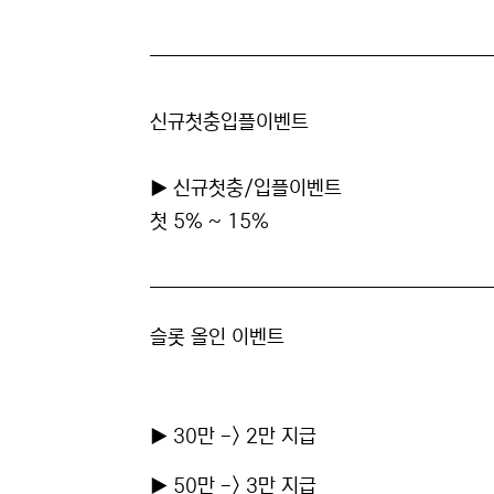
───────────────────
신규첫충입플이벤트
▶️ 신규첫충/입플이벤트
첫 5% ~ 15%
───────────────────
슬롯 올인 이벤트
▶️ 30만 -> 2만 지급
▶️ 50만 -> 3만 지급