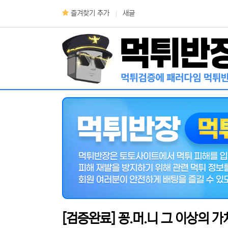
상단 네비
즐겨찾기 추가
새글
메인 메뉴
[검증완료] 꽁.머.니 그 이상의 가