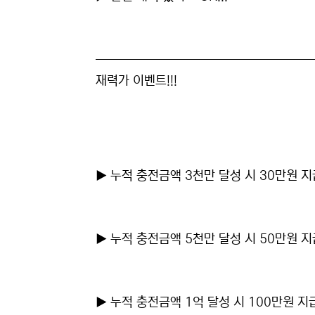
───────────────────
재력가 이벤트!!!
▶️ 누적 충전금액 3천만 달성 시 30만원 지
▶️ 누적 충전금액 5천만 달성 시 50만원 지
▶️ 누적 충전금액 1억 달성 시 100만원 지