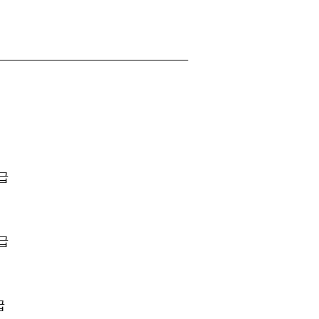
─────────────────
급
급
급