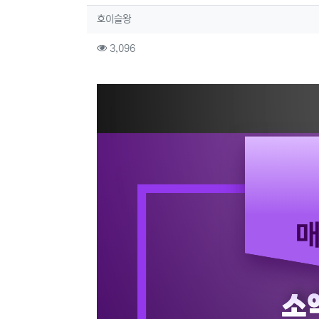
작성자 정보
작성
호이슬왕
컨텐츠 정보
조회
3,096
본문