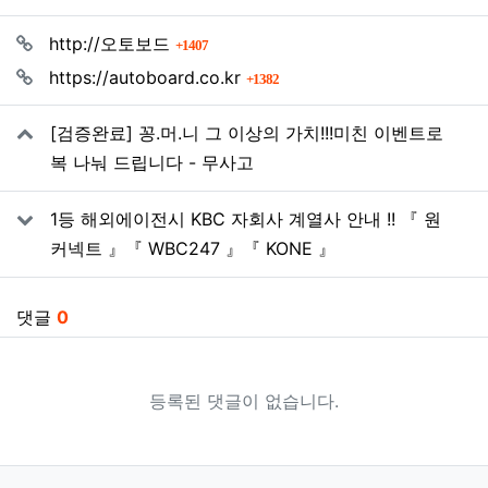
관련자료
회 연결
http://오토보드
1407
회 연결
https://autoboard.co.kr
1382
[검증완료] 꽁.머.니 그 이상의 가치!!!미친 이벤트로
복 나눠 드립니다 - 무사고
1등 해외에이전시 KBC 자회사 계열사 안내 !! 『 원
커넥트 』『 WBC247 』『 KONE 』
댓글
0
등록된 댓글이 없습니다.