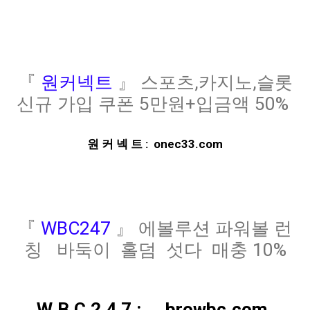
『
원커넥트
』 스포츠,카지노,슬롯
신규 가입 쿠폰 5만원+입금액 50%
원 커 넥 트 :
onec33.com
『
WBC247
』 에볼루션 파워볼 런
칭 바둑이 홀덤 섯다 매충 10%
W B C 2 4 7 :
browbc.com