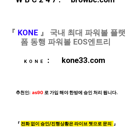
『
KONE
』 국내 최대 파워볼 플랫
폼 동행 파워볼 EOS엔트리
:
kone33.com
K O N E
추천인:
as90
로 가입 해야 한방에 승인 처리 됩니다.
『
전화 없이 승인/진행상황은 라이브 쳇으로 문의
』