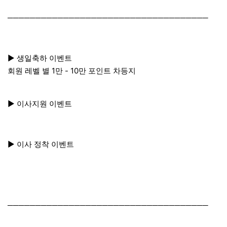
────────────────────────────────────
▶️ 생일축하 이벤트
회원 레벨 별 1만 - 10만 포인트 차등지
▶️ 이사지원 이벤트
▶️ 이사 정착 이벤트
────────────────────────────────────