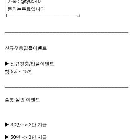
│카톡 : @tyu540
│문의는무료입니다
└────────────────────┚
────────────────────────────────────
신규첫충입플이벤트
▶️ 신규첫충/입플이벤트
첫 5% ~ 15%
────────────────────────────────────
슬롯 올인 이벤트
▶️ 30만 -> 2만 지급
▶️ 50만 -> 3만 지급