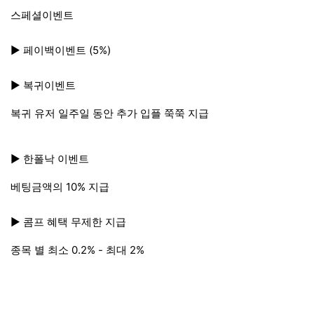
스페셜이벤트
▶️ 페이백이벤트 (5%)
▶️ 복귀이벤트
복귀 유저 일주일 동안 추가 입플 쭉쭉 지급
▶️ 한폴낙 이벤트
베팅금액의 10% 지급
▶️ 콤프 혜택 무제한 지급
종목 별 최소 0.2% - 최대 2%