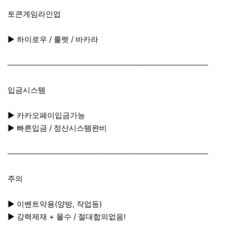
토큰게임라인업
▶️ 하이로우 / 룰렛 / 바카라
────────────────────────────────────
입금시스템
▶️ 카카오페이입금가능
▶️ 빠른입금 / 정산시스템완비
────────────────────────────────────
주의
▶️ 이벤트악용(양방, 작업등)
▶️ 강력제재 + 몰수 / 절대합의없음!