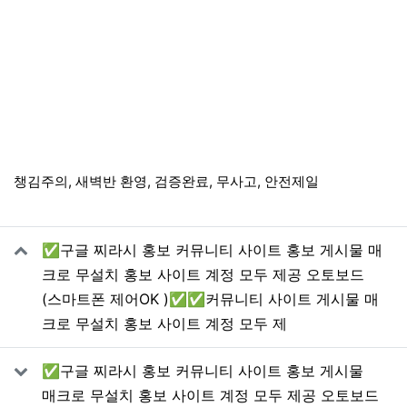
챙김주의, 새벽반 환영, 검증완료, 무사고, 안전제일
관련자료
✅구글 찌라시 홍보 커뮤니티 사이트 홍보 게시물 매
크로 무설치 홍보 사이트 계정 모두 제공 오토보드
(스마트폰 제어OK )✅✅커뮤니티 사이트 게시물 매
크로 무설치 홍보 사이트 계정 모두 제
✅구글 찌라시 홍보 커뮤니티 사이트 홍보 게시물
매크로 무설치 홍보 사이트 계정 모두 제공 오토보드