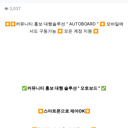
컨텐츠 정보
조회
3,037
본문
⏹⏹커뮤니티 홍보 대행솔루션 " AUTOBOARD " ⏹ 모바일에
서도 구동가능 ⏹ 모든 계정 지원 ⏹
✅커뮤니티 홍보 대행 솔루션 " 오토보드 " ✅
⏹스마트폰으로 제어OK⏹