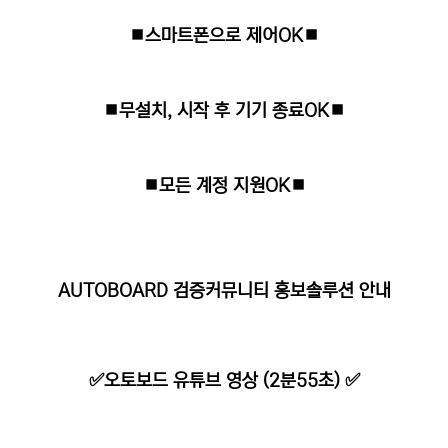
⏹스마트폰으로 제어OK⏹
⏹무설치, 시작 후 기기 종료OK⏹
⏹모든 계정 지원OK⏹
AUTOBOARD 검증커뮤니티 홍보솔루션 안내
✅오토보드 유튜브 영상 (2분55초) ✅