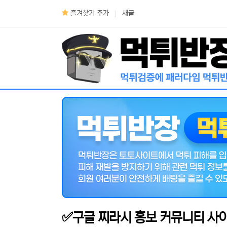
상단 네비
즐겨찾기 추가
새글
메인 메뉴
✅구글 찌라시 홍보 커뮤니티 사이