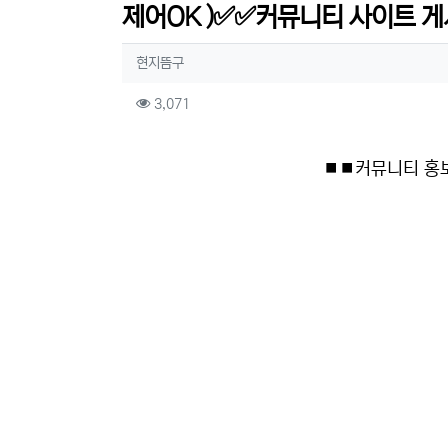
제어OK )✅✅커뮤니티 사이트 게
작성자 정보
작성
현지뜸구
컨텐츠 정보
조회
3,071
본문
⏹⏹커뮤니티 홍보 