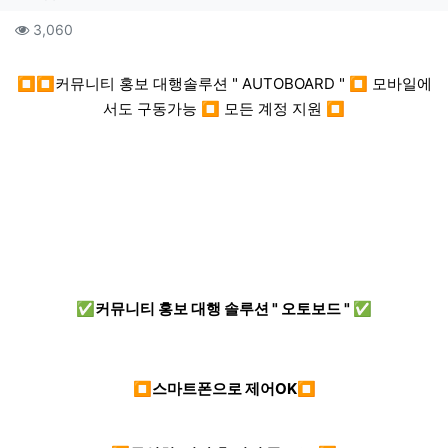
컨텐츠 정보
조회
3,060
본문
⏹⏹커뮤니티 홍보 대행솔루션 " AUTOBOARD " ⏹ 모바일에
서도 구동가능 ⏹ 모든 계정 지원 ⏹
✅커뮤니티 홍보 대행 솔루션 " 오토보드 " ✅
⏹스마트폰으로 제어OK⏹