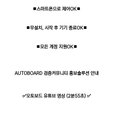
⏹스마트폰으로 제어OK⏹
⏹무설치, 시작 후 기기 종료OK⏹
⏹모든 계정 지원OK⏹
AUTOBOARD 검증커뮤니티 홍보솔루션 안내
✅오토보드 유튜브 영상 (2분55초) ✅