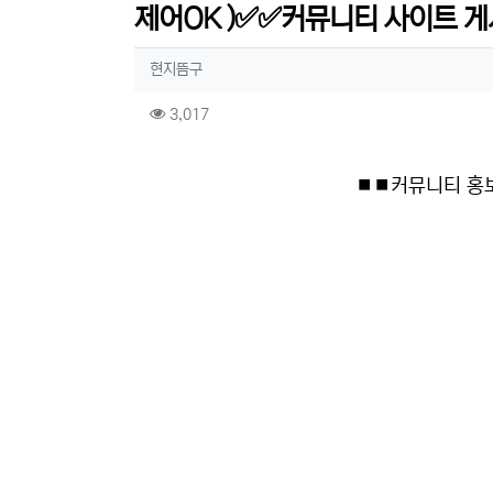
제어OK )✅✅커뮤니티 사이트 게
작성자 정보
작성
현지뜸구
컨텐츠 정보
조회
3,017
본문
⏹⏹커뮤니티 홍보 