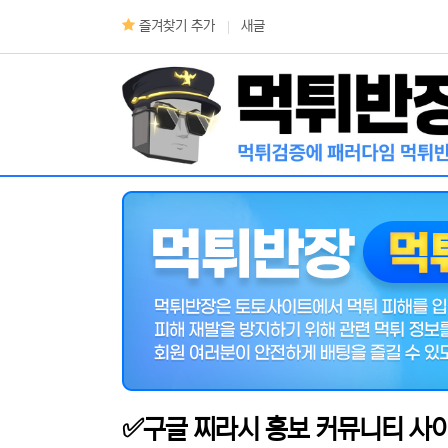
상단 네비
즐겨찾기 추가
새글
메인 메뉴
✅구글 찌라시 홍보 커뮤니티 사이