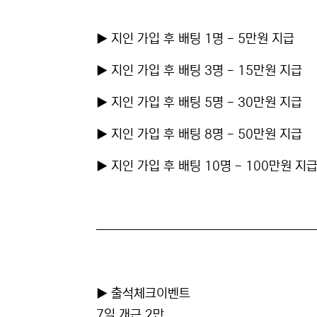
▶️ 지인 가입 후 배팅 1명 - 5만원 지급
▶️ 지인 가입 후 배팅 3명 - 15만원 지급
▶️ 지인 가입 후 배팅 5명 - 30만원 지급
▶️ 지인 가입 후 배팅 8명 - 50만원 지급
▶️ 지인 가입 후 배팅 10명 - 100만원 지
───────────────────
▶️ 출석체크이벤트
7일 개근 2만