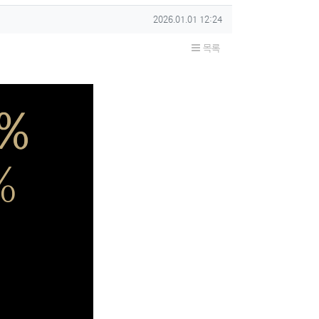
작성일
2026.01.01 12:24
목록