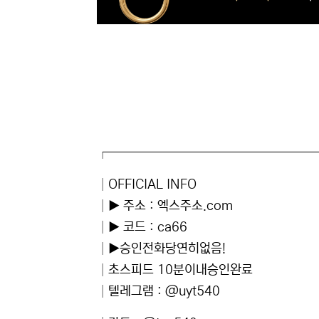
┌──────────────────
│OFFICIAL INFO
│▶️ 주소 : 엑스주소.com
│▶️ 코드 : ca66
│▶️승인전화당연히없음!
│초스피드 10분이내승인완료
│텔레그램 : @uyt540