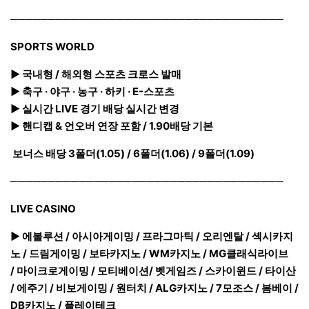
────────────────────────────────────
SPORTS WORLD
▶️ 국내형 / 해외형 스포츠 크로스 발매
▶️ 축구 · 야구 · 농구 · 하키 · E-스포츠
▶️ 실시간 LIVE 경기 배당 실시간 변경
▶️ 핸디캡 & 언오버 연장 포함 / 1.90배당 기본
보너스 배당 3폴더(1.05) / 6폴더(1.06) / 9폴더(1.09)
────────────────────────────────────
LIVE CASINO
▶️ 에볼루션 / 아시아게이밍 / 프라그마틱 / 오리엔탈 / 셱시카지
노 / 드림게이밍 / 보타카지노 / WM카지노 / MG클래식라이브
/ 마이크로게이밍 / 모티베이션/ 벳게임즈 / 스카이윈드 / 타이산
/ 에주기 / 비보게이밍 / 원터치 / ALG카지노 / 7모조스 / 봄베이 /
DB카지노 / 플레이테크