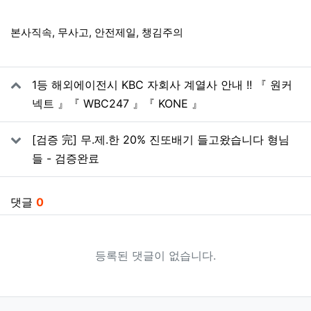
본사직속, 무사고, 안전제일, 챙김주의
관련자료
1등 해외에이전시 KBC 자회사 계열사 안내 !! 『 원커
넥트 』『 WBC247 』『 KONE 』
[검증 完] 무.제.한 20% 진또배기 들고왔습니다 형님
들 - 검증완료
댓글
0
등록된 댓글이 없습니다.