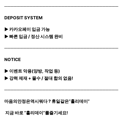
────────────────────────────────────
DEPOSIT SYSTEM
▶️ 카카오페이 입금 가능
▶️ 빠른 입금 / 정산 시스템 완비
────────────────────────────────────
NOTICE
▶️ 이벤트 악용(양방, 작업 등)
▶️ 강력 제재 + 몰수 / 절대 합의 없음!
────────────────────────────────────
마음의안정은역시뭐다 ? 휴일같은“홀리데이”
지금 바로 “홀리데이”를즐기세요!