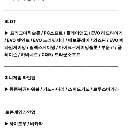
────────────────────────────────────
SLOT
▶️ 프라그마틱슬롯 / PG소프트 / 플레이앤고 / EVO 레드타이거
/ EVO 넷엔트 / EVO 노리밋시티 / 에보플레이 / 와즈단 / EVO 빅
타임게이밍 / 릴렉스게이밍 / 마이크로게이밍슬롯 / 부운고 / 플
레이슨 / 하바네로 / CQ9 / 드라군소프트
────────────────────────────────────
미니게임 라인업
▶️ 동행복권파워볼 / 키노사다리 / 스피드키노 / 로투스바카라
────────────────────────────────────
토큰게임라인업
▶️ 하이로우 / 바카라