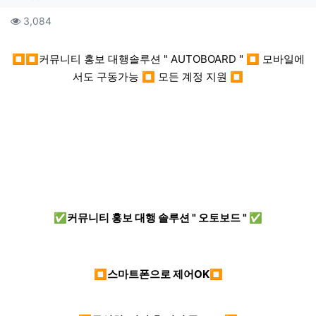
컨텐츠 정보
조회
3,084
본문
⏹⏹커뮤니티 홍보 대행솔루션 " AUTOBOARD " ⏹ 모바일에
서도 구동가능 ⏹ 모든 계정 지원 ⏹
✅커뮤니티 홍보 대행 솔루션 " 오토보드 " ✅
⏹스마트폰으로 제어OK⏹