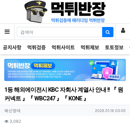
기
로
메뉴
공지사항
먹튀검증
먹튀사이트
먹튀제보
토토정보
1등 해외에이전시 KBC 자회사 계열사 안내 !! 『 원
커넥트 』『 WBC247 』『 KONE 』
작성자 정보
작성
작성일
혜선명애
2026.01.16 03:05
컨텐츠 정보
조회
3,082