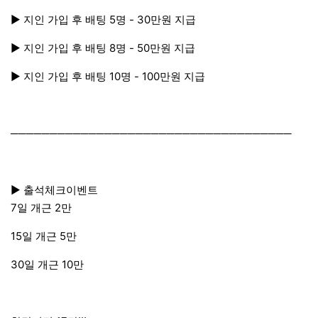
▶️ 지인 가입 후 배팅 5명 - 30만원 지급
▶️ 지인 가입 후 배팅 8명 - 50만원 지급
▶️ 지인 가입 후 배팅 10명 - 100만원 지급
────────────────────────────────────
▶️ 출석체크이벤트
7일 개근 2만
15일 개근 5만
30일 개근 10만