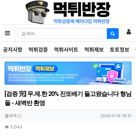
기
로
메뉴
공지사항
먹튀검증
먹튀사이트
먹튀제보
토토정보
[검증 完] 무.제.한 20% 진또배기 들고왔습니다 형님
들 - 새벽반 환영
작성자 정보
작성
작성일
울애주신
2026.01.16 19:31
컨텐츠 정보
조회
3,043