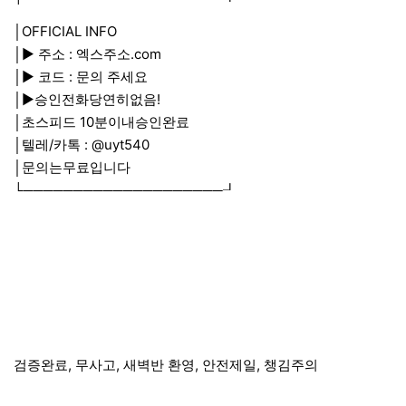
│OFFICIAL INFO
│▶️ 주소 : 엑스주소.com
│▶️ 코드 : 문의 주세요
│▶️승인전화당연히없음!
│초스피드 10분이내승인완료
│텔레/카톡 : @uyt540
│문의는무료입니다
└────────────────────┚
검증완료, 무사고, 새벽반 환영, 안전제일, 챙김주의