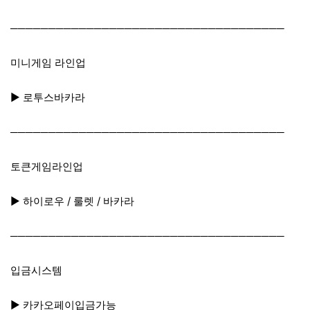
────────────────────────────────────
미니게임 라인업
▶️ 로투스바카라
────────────────────────────────────
토큰게임라인업
▶️ 하이로우 / 룰렛 / 바카라
────────────────────────────────────
입금시스템
▶️ 카카오페이입금가능