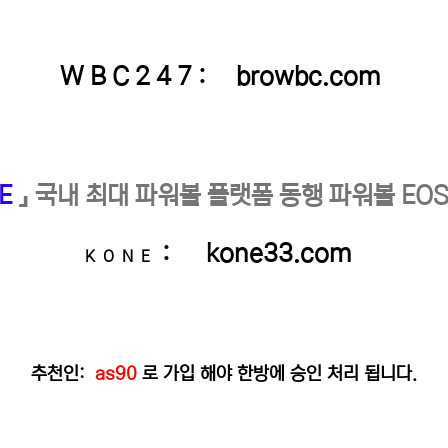
W B C 2 4 7 :
browbc.com
E
』 국내 최대 파워볼 플랫폼 동행 파워볼 E
:
kone33.com
K O N E
추천인:
as90
로 가입 해야 한방에 승인 처리 됩니다.