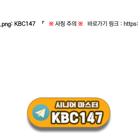
: KBC147
『
※
사칭 주의
※
바로가기 링크 :
https