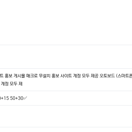
결
트 홍보 게시물 매크로 무설치 홍보 사이트 계정 모두 제공 오토보드 (스마트
 계정 모두 제
+15 50+30✅