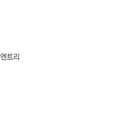
OS엔트리