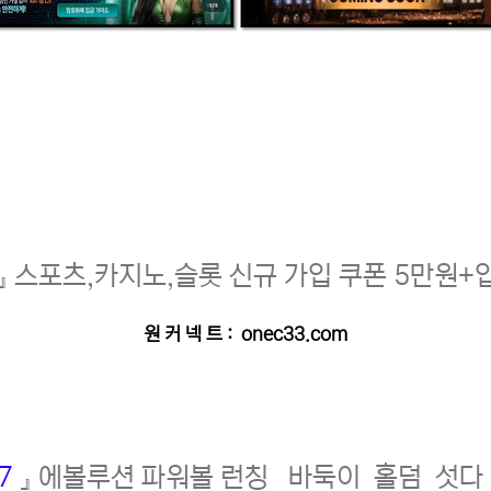
』 스포츠,카지노,슬롯 신규 가입 쿠폰 5만원+
원 커 넥 트 :
onec33.com
7
』 에볼루션 파워볼 런칭 바둑이 홀덤 섯다 