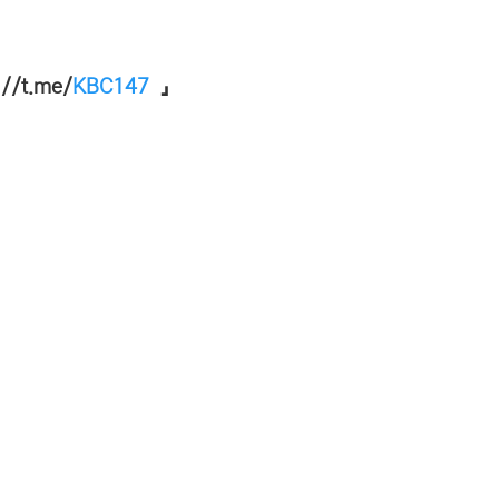
://t.me/
KBC147
』