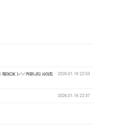
작성일
2026.01.16 22:53
폰 제어OK )✅✅커뮤니티 사이트
작성일
2026.01.16 22:37