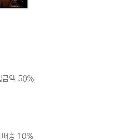
입금액 50%
매충 10%