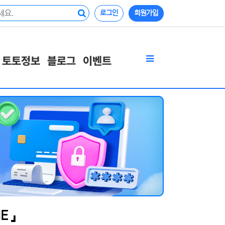
로그인
회원가입
토토정보
블로그
이벤트
E 』