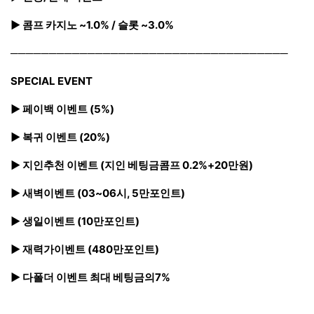
▶️ 콤프 카지노 ~1.0% / 슬롯 ~3.0%
────────────────────────────────────
SPECIAL EVENT
▶️ 페이백 이벤트 (5%)
▶️ 복귀 이벤트 (20%)
▶️ 지인추천 이벤트 (지인 베팅금콤프 0.2%+20만원)
▶️ 새벽이벤트 (03~06시, 5만포인트)
▶️ 생일이벤트 (10만포인트)
▶️ 재력가이벤트 (480만포인트)
▶️ 다폴더 이벤트 최대 베팅금의7%