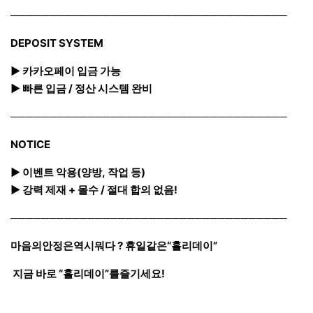
────────────────────────────────────
DEPOSIT SYSTEM
▶️ 카카오페이 입금 가능
▶️ 빠른 입금 / 정산 시스템 완비
────────────────────────────────────
NOTICE
▶️ 이벤트 악용(양방, 작업 등)
▶️ 강력 제재 + 몰수 / 절대 합의 없음!
────────────────────────────────────
마음의안정은역시뭐다 ? 휴일같은“홀리데이”
지금 바로 “홀리데이”를즐기세요!