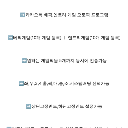
➡️
카카오톡 베픽,엔트리 게임 오토픽 프로그램
➡️
베픽게임(10개 게임 등록) ㅣ 엔트리게임(10개 게임 등록)
➡️
원하는 게임픽을 5개까지 동시에 전송가능
➡️
좌,우,3,4,홀,짝,대,중,소.시스템배팅 선택가능
➡️
상단고정멘트,하단고정멘트 설정가능