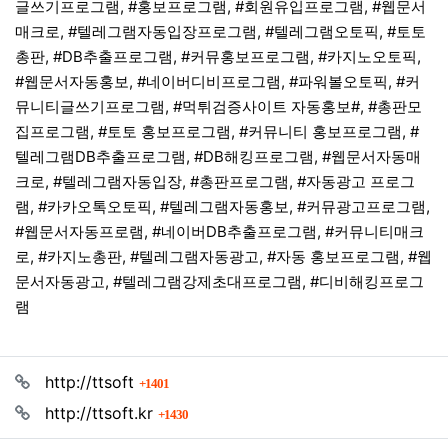
글쓰기프로그램, #홍보프로그램, #회원유입프로그램, #웹문서
매크로, #텔레그램자동입장프로그램, #텔레그램오토픽, #토토
총판, #DB추출프로그램, #커뮤홍보프로그램, #카지노오토픽,
#웹문서자동홍보, #네이버디비프로그램, #파워볼오토픽, #커
뮤니티글쓰기프로그램, #먹튀검증사이트 자동홍보#, #총판모
집프로그램, #토토 홍보프로그램, #커뮤니티 홍보프로그램, #
텔레그램DB추출프로그램, #DB해킹프로그램, #웹문서자동매
크로, #텔레그램자동입장, #총판프로그램, #자동광고 프로그
램, #카카오톡오토픽, #텔레그램자동홍보, #커뮤광고프로그램,
#웹문서자동프로램, #네이버DB추출프로그램, #커뮤니티매크
로, #카지노총판, #텔레그램자동광고, #자동 홍보프로그램, #웹
문서자동광고, #텔레그램강제초대프로그램, #디비해킹프로그
램
관련자료
회 연결
http://ttsoft
1401
회 연결
http://ttsoft.kr
1430