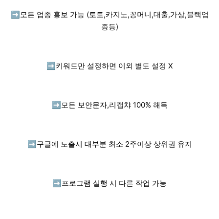
➡️
모든 업종 홍보 가능 (토토,카지노,꽁머니,대출,가상,블랙업
종등)
➡️
키워드만 설정하면 이외 별도 설정 X
➡️
모든 보안문자,리캡챠 100% 해독
➡️
구글에 노출시 대부분 최소 2주이상 상위권 유지
➡️
프로그램 실행 시 다른 작업 가능