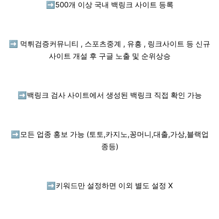
➡️
500개 이상 국내 백링크 사이트 등록
➡️
먹튀검증커뮤니티 , 스포츠중계 , 유흥 , 링크사이트 등 신규
사이트 개설 후 구글 노출 및 순위상승
➡️
백링크 검사 사이트에서 생성된 백링크 직접 확인 가능
➡️
모든 업종 홍보 가능 (토토,카지노,꽁머니,대출,가상,블랙업
종등)
➡️
키워드만 설정하면 이외 별도 설정 X