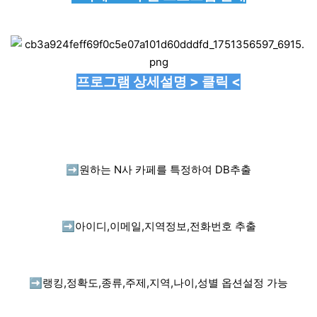
프로그램 상세설명 > 클릭 <
➡️
원하는 N사 카페를 특정하여 DB추출
➡️
아이디,이메일,지역정보,전화번호 추출
➡️
랭킹,정확도,종류,주제,지역,나이,성별 옵션설정 가능