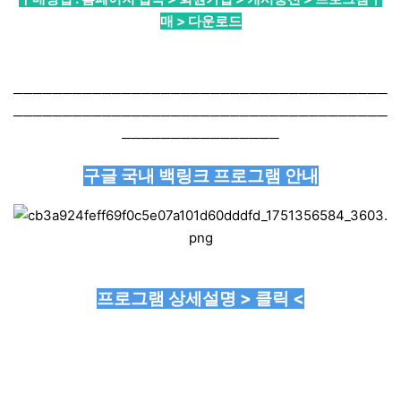
매 > 다운로드
──────────────────────────────────────
──────────────────────────────────────
────────────────
구글 국내 백링크 프로그램 안내
프로그램 상세설명 > 클릭 <