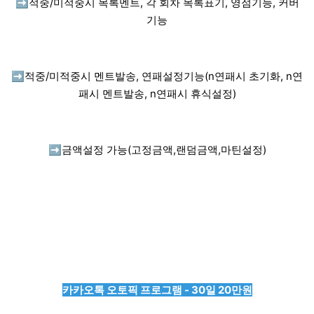
➡️
적중/미적중시 목록멘트, 각 회차 목록표기, 영점기능, 커버
기능
➡️
적중/미적중시 멘트발송, 연패설정기능(n연패시 초기화, n연
패시 멘트발송, n연패시 휴식설정)
➡️
금액설정 가능(고정금액,랜덤금액,마틴설정)
카카오톡 오토픽 프로그램 - 30일 20만원