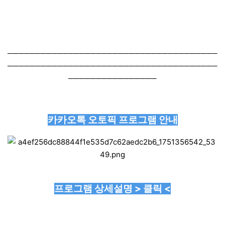
──────────────────────────────────────
──────────────────────────────────────
────────────────
카카오톡 오토픽 프로그램 안내
프로그램 상세설명 > 클릭 <