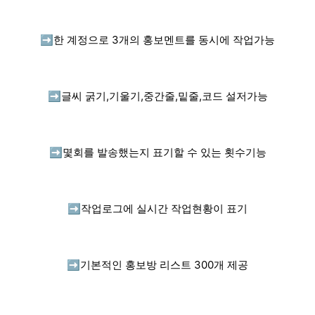
➡️
한 계정으로 3개의 홍보멘트를 동시에 작업가능
➡️
글씨 굵기,기울기,중간줄,밑줄,코드 설저가능
➡️
몇회를 발송했는지 표기할 수 있는 횟수기능
➡️
작업로그에 실시간 작업현황이 표기
➡️
기본적인 홍보방 리스트 300개 제공