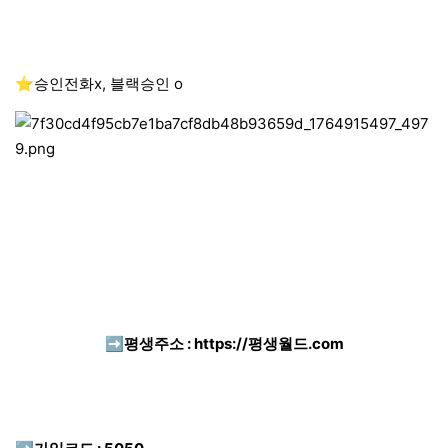
⭐️승인전화x, 블랙승인 o
➡️평생주소 :
h
ttps://평생월드.com