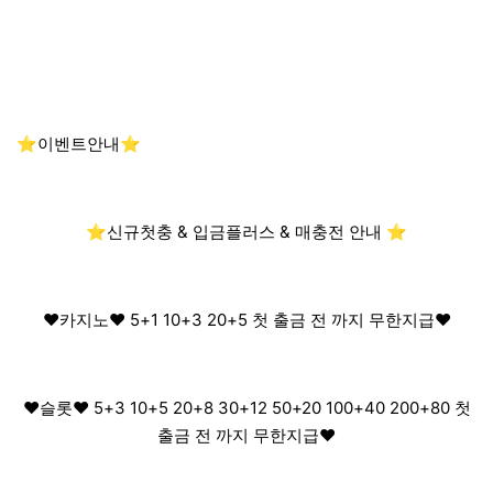
⭐️이벤트안내⭐️
⭐️신규첫충 & 입금플러스 & 매충전 안내 ⭐️
❤️카지노❤️ 5+1 10+3 20+5 첫 출금 전 까지 무한지급❤️
❤️슬롯❤️ 5+3 10+5 20+8 30+12 50+20 100+40 200+80 첫
출금 전 까지 무한지급❤️