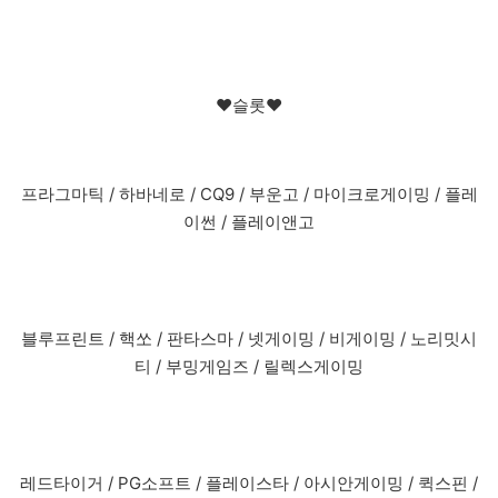
❤️슬롯❤️
프라그마틱 / 하바네로 / CQ9 / 부운고 / 마이크로게이밍 / 플레
이썬 / 플레이앤고
블루프린트 / 핵쏘 / 판타스마 / 넷게이밍 / 비게이밍 / 노리밋시
티 / 부밍게임즈 / 릴렉스게이밍
레드타이거 / PG소프트 / 플레이스타 / 아시안게이밍 / 퀵스핀 /