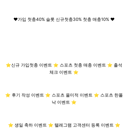
❤️가입 첫충40% 슬롯 신규첫충30% 첫충 매충10% ❤️
⭐️신규 가입첫충 이벤트 ⭐️ 스포츠 첫충 매충 이벤트 ⭐️ 출석
체크 이벤트 ⭐️
⭐️ 후기 작성 이벤트 ⭐️ 스포츠 올미적 이벤트 ⭐️ 스포츠 한폴
낙 이벤트 ⭐️
⭐️ 생일 축하 이벤트 ⭐️ 텔레그램 고객센터 등록 이벤트 ⭐️