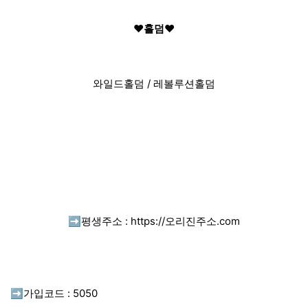
❤️
홀덤
❤️
와일드홀덤 / 레볼루션홀덤
➡️평생주소 :
https://오리진주소.com
➡️가입코드 : 5050