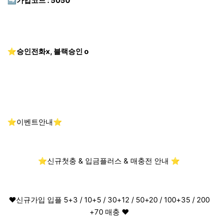
➡️가입코드 : 5050
⭐️승인전화x, 블랙승인 o
⭐️이벤트안내⭐️
⭐️신규첫충 & 입금플러스 & 매충전 안내 ⭐️
❤️신규가입 입플 5+3 / 10+5 / 30+12 / 50+20 / 100+35 / 200
+70 매충 ❤️