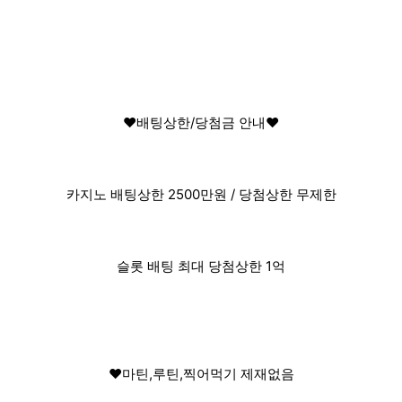
❤️배팅상한/당첨금 안내❤️
카지노 배팅상한 2500만원 / 당첨상한 무제한
슬롯 배팅 최대 당첨상한 1억
❤️마틴,루틴,찍어먹기 제재없음