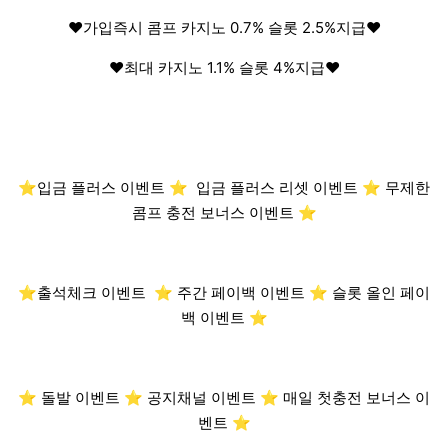
❤가입즉시 콤프 카지노 0.7% 슬롯 2.5%지급
❤
❤최대 카지노 1.1% 슬롯 4%지급
❤
⭐️입금 플러스 이벤트 ⭐️ 입금 플러스 리셋 이벤트 ⭐️ 무제한
콤프 충전 보너스 이벤트 ⭐️
⭐️출석체크 이벤트 ⭐️ 주간 페이백 이벤트 ⭐️ 슬롯 올인 페이
백 이벤트 ⭐️
⭐️ 돌발 이벤트 ⭐️ 공지채널 이벤트 ⭐️ 매일 첫충전 보너스 이
벤트 ⭐️