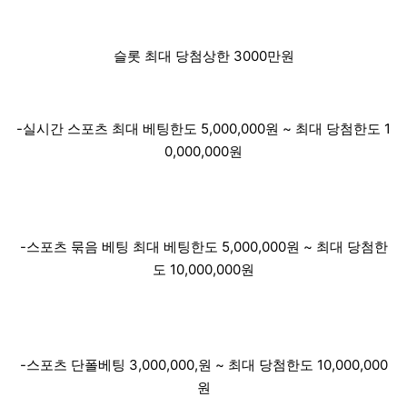
슬롯 최대 당첨상한 3000만원
-실시간 스포츠 최대 베팅한도 5,000,000원 ~ 최대 당첨한도 1
0,000,000원
-스포츠 묶음 베팅 최대 베팅한도 5,000,000원 ~ 최대 당첨한
도 10,000,000원
-스포츠 단폴베팅 3,000,000,원 ~ 최대 당첨한도 10,000,000
원