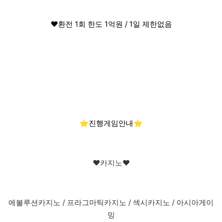
❤️환전 1회 한도 1억원 / 1일 제한없음
⭐️진행게임안내⭐️
❤️카지노❤️
에볼루션카지노 / 프라그마틱카지노 / 섹시카지노 / 아시아게이
밍