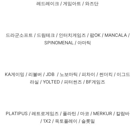
레드레이크 / 게임아트 / 와즈단
드라군소프트 / 드림테크 / 인터치게임즈 / 팝OK / MANCALA /
SPINOMENAL / 아마틱
KA게이밍 / 리볼버 / JDB / 노보마틱 / 피차이 / 썬더킥 / 이그드
라실 / YOLTED / 피터썬즈 / BF게임즈
PLATIPUS / 레트로게임즈 / 플라틴 / 마코 / MERKUR / 칼람바
/ 1X2 / 옥토플레이 / 슬롯밀