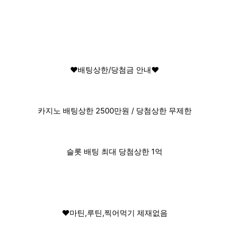
❤️배팅상한/당첨금 안내❤️
카지노 배팅상한 2500만원 / 당첨상한 무제한
슬롯 배팅 최대 당첨상한 1억
❤️마틴,루틴,찍어먹기 제재없음