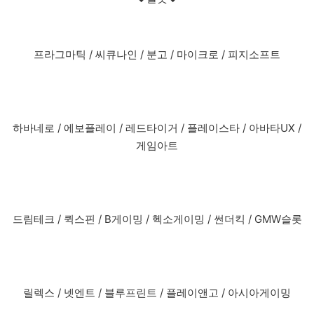
프라그마틱 / 씨큐나인 / 분고 / 마이크로 / 피지소프트
하바네로 / 에보플레이 / 레드타이거 / 플레이스타 / 아바타UX /
게임아트
드림테크 / 퀵스핀 / B게이밍 / 헥소게이밍 / 썬더킥 / GMW슬롯
릴렉스 / 넷엔트 / 블루프린트 / 플레이앤고 / 아시아게이밍