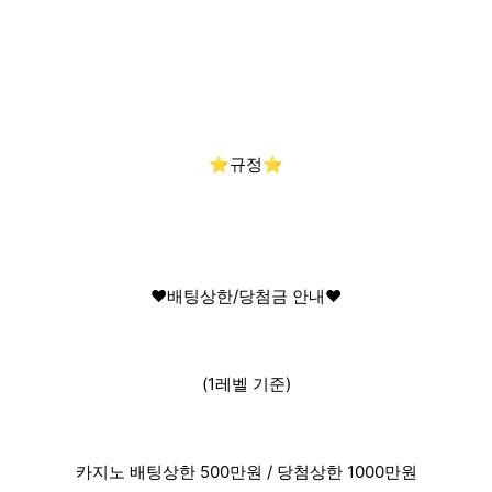
⭐️규정⭐️
❤️배팅상한/당첨금 안내❤️
(1레벨 기준)
카지노 배팅상한 500만원 / 당첨상한 1000만원