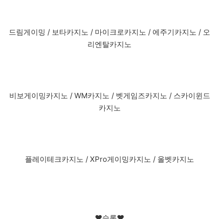
드림게이밍 / 보타카지노 / 마이크로카지노 / 에주기카지노 / 오
리엔탈카지노
비보게이밍카지노 / WM카지노 / 벳게임즈카지노 / 스카이윈드
카지노
플레이테크카지노 / XPro게이밍카지노 / 올벳카지노
❤️슬롯❤️