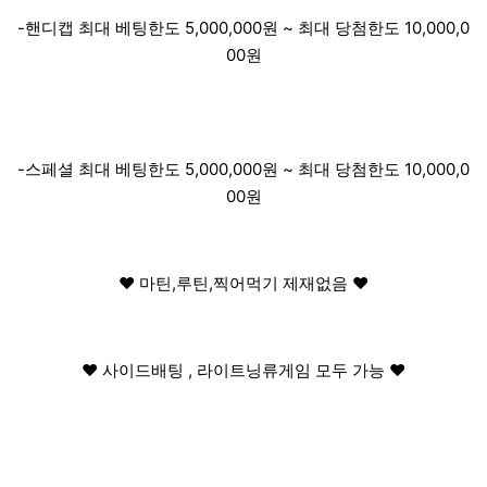
-핸디캡 최대 베팅한도 5,000,000원 ~ 최대 당첨한도 10,000,0
00원
-스페셜 최대 베팅한도 5,000,000원 ~ 최대 당첨한도 10,000,0
00원
❤️ 마틴,루틴,찍어먹기 제재없음 ❤️
❤️ 사이드배팅 , 라이트닝류게임 모두 가능 ❤️