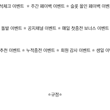
출석체크 이벤트 ⭐️ 주간 페이백 이벤트 ⭐️ 슬롯 올인 페이백 이벤트
️ 돌발 이벤트 ⭐️ 공지채널 이벤트 ⭐️ 매일 첫충전 보너스 이벤트 
인추천 이벤트 ⭐️ 누적충전 이벤트 ⭐️ 회원 감사 이벤트 ⭐️ 생일 이
⭐️규정⭐️