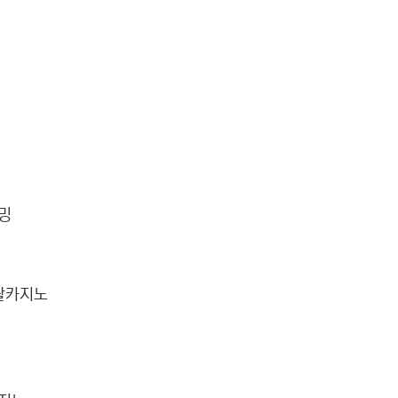
밍
엔탈카지노