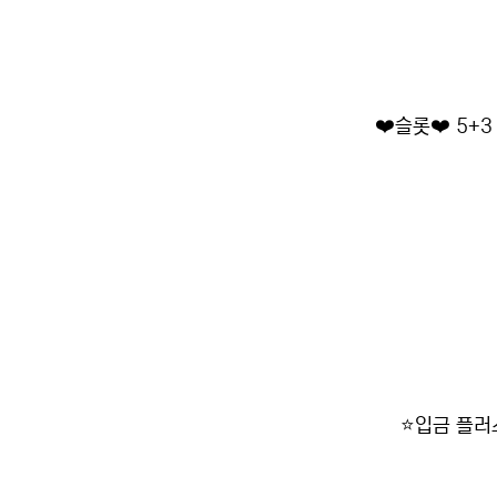
❤️슬롯❤️ 5+3
⭐️입금 플러