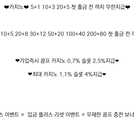
❤️카지노❤️ 5+1 10+3 20+5 첫 출금 전 까지 무한지급❤️
 10+5 20+8 30+12 50+20 100+40 200+80 첫 출금 
❤가입즉시 콤프 카지노 0.7% 슬롯 2.5%지급
❤
❤최대 카지노 1.1% 슬롯 4%지급
❤
스 이벤트 ⭐️ 입금 플러스 리셋 이벤트 ⭐️ 무제한 콤프 충전 보너