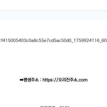
➡️평생주소 :
https://오리진주소.com