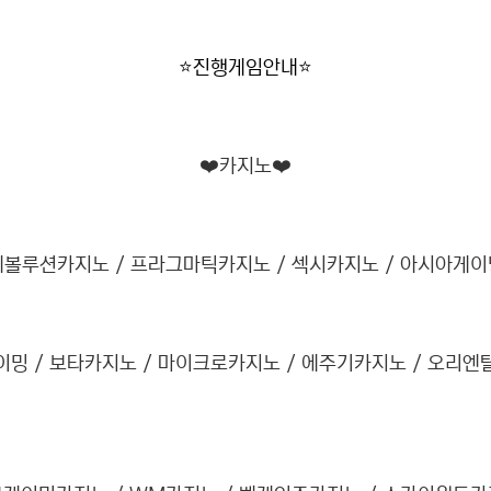
⭐️진행게임안내⭐️
❤️카지노❤️
에볼루션카지노 / 프라그마틱카지노 / 섹시카지노 / 아시아게이
밍 / 보타카지노 / 마이크로카지노 / 에주기카지노 / 오리