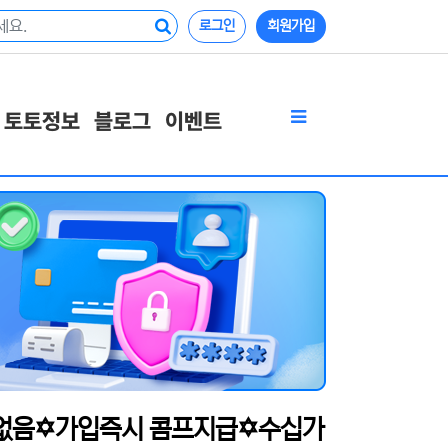
로그인
회원가입
토토정보
블로그
이벤트
없음✡️가입즉시 콤프지급✡️수십가