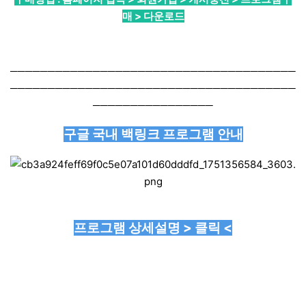
매 > 다운로드
──────────────────────────────────────
──────────────────────────────────────
────────────────
구글 국내 백링크 프로그램 안내
프로그램 상세설명 > 클릭 <