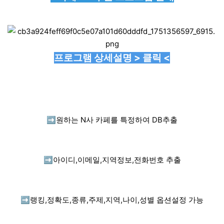
프로그램 상세설명 > 클릭 <
➡️
원하는 N사 카페를 특정하여 DB추출
➡️
아이디,이메일,지역정보,전화번호 추출
➡️
랭킹,정확도,종류,주제,지역,나이,성별 옵션설정 가능