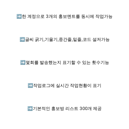
➡️
한 계정으로 3개의 홍보멘트를 동시에 작업가능
➡️
글씨 굵기,기울기,중간줄,밑줄,코드 설저가능
➡️
몇회를 발송했는지 표기할 수 있는 횟수기능
➡️
작업로그에 실시간 작업현황이 표기
➡️
기본적인 홍보방 리스트 300개 제공