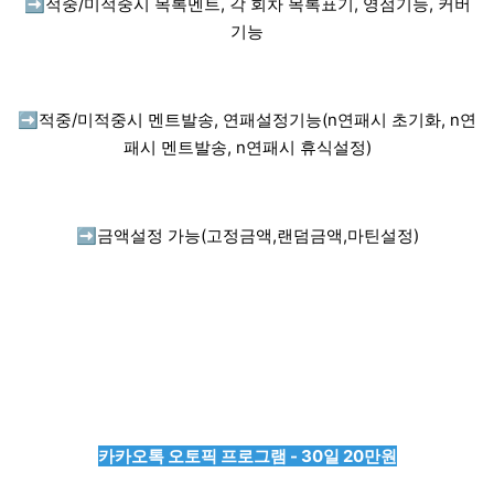
➡️
적중/미적중시 목록멘트, 각 회차 목록표기, 영점기능, 커버
기능
➡️
적중/미적중시 멘트발송, 연패설정기능(n연패시 초기화, n연
패시 멘트발송, n연패시 휴식설정)
➡️
금액설정 가능(고정금액,랜덤금액,마틴설정)
카카오톡 오토픽 프로그램 - 30일 20만원