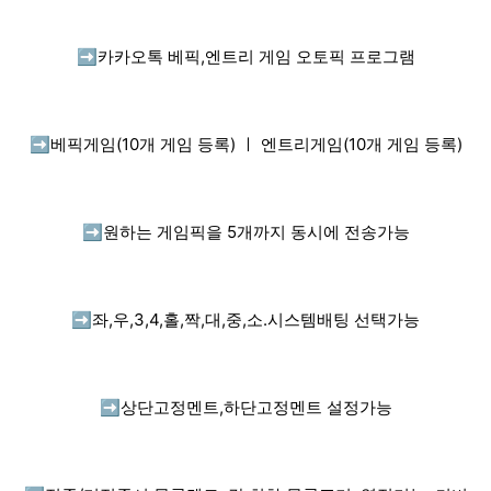
➡️
카카오톡 베픽,엔트리 게임 오토픽 프로그램
➡️
베픽게임(10개 게임 등록) ㅣ 엔트리게임(10개 게임 등록)
➡️
원하는 게임픽을 5개까지 동시에 전송가능
➡️
좌,우,3,4,홀,짝,대,중,소.시스템배팅 선택가능
➡️
상단고정멘트,하단고정멘트 설정가능