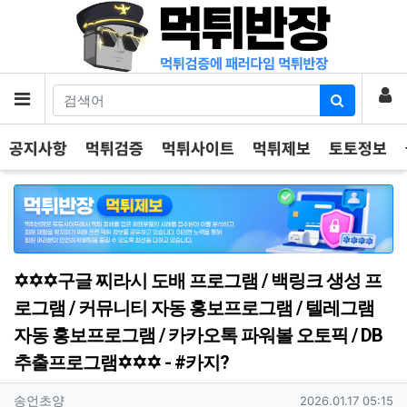
기
로
메뉴
공지사항
먹튀검증
먹튀사이트
먹튀제보
토토정보
✡️✡️✡️구글 찌라시 도배 프로그램 / 백링크 생성 프
로그램 / 커뮤니티 자동 홍보프로그램 / 텔레그램
자동 홍보프로그램 / 카카오톡 파워볼 오토픽 / DB
추출프로그램✡️✡️✡️ - #카지?
작성자 정보
작성
작성일
송언초양
2026.01.17 05:15