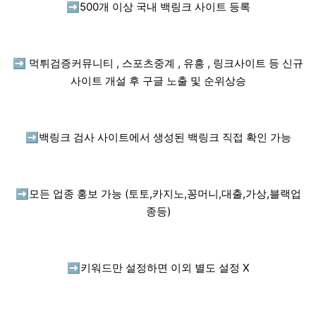
➡️
500개 이상 국내 백링크 사이트 등록
➡️
먹튀검증커뮤니티 , 스포츠중계 , 유흥 , 링크사이트 등 신규
사이트 개설 후 구글 노출 및 순위상승
➡️
백링크 검사 사이트에서 생성된 백링크 직접 확인 가능
➡️
모든 업종 홍보 가능 (토토,카지노,꽁머니,대출,가상,블랙업
종등)
➡️
키워드만 설정하면 이외 별도 설정 X