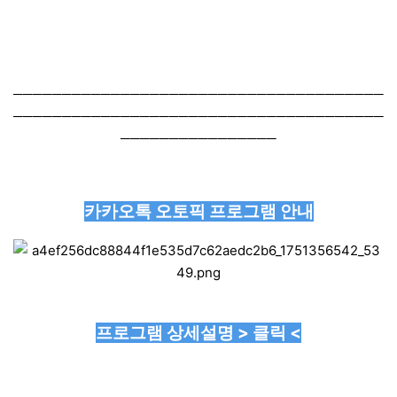
──────────────────────────────────────
──────────────────────────────────────
────────────────
카카오톡 오토픽 프로그램 안내
프로그램 상세설명 > 클릭 <