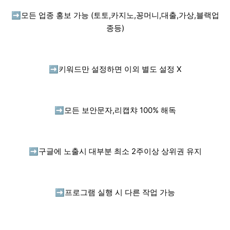
➡️
모든 업종 홍보 가능 (토토,카지노,꽁머니,대출,가상,블랙업
종등)
➡️
키워드만 설정하면 이외 별도 설정 X
➡️
모든 보안문자,리캡챠 100% 해독
➡️
구글에 노출시 대부분 최소 2주이상 상위권 유지
➡️
프로그램 실행 시 다른 작업 가능