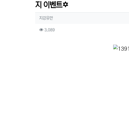
지 이벤트✡️
작성자 정보
작성
지강유만
컨텐츠 정보
조회
3,089
본문