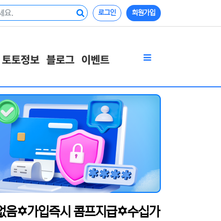
로그인
회원가입
토토정보
블로그
이벤트
없음✡️가입즉시 콤프지급✡️수십가