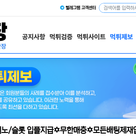
텔레그램 고객센터
공지사항
먹튀검증
먹튀사이트
먹튀제보
카지노/슬롯 입플지급✡️무한매충✡️모든배팅제재