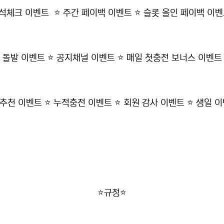
출석체크 이벤트 ⭐️ 주간 페이백 이벤트 ⭐️ 슬롯 올인 페이백 이벤트
️ 돌발 이벤트 ⭐️ 공지채널 이벤트 ⭐️ 매일 첫충전 보너스 이벤트 
인추천 이벤트 ⭐️ 누적충전 이벤트 ⭐️ 회원 감사 이벤트 ⭐️ 생일 이
⭐️규정⭐️