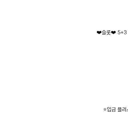
❤️슬롯❤️ 5+3
⭐️입금 플러