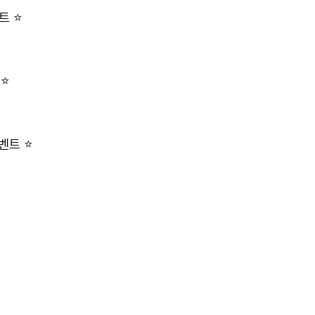
 ⭐️
⭐️
벤트 ⭐️