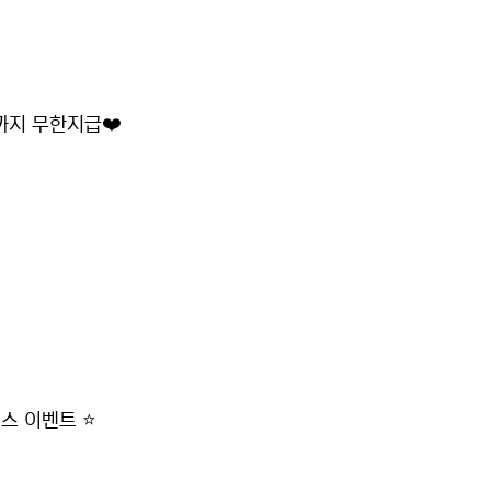
전 까지 무한지급❤️
스 이벤트 ⭐️