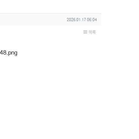
작성일
2026.01.17 06:04
목록