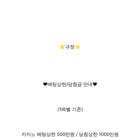
⭐️규정⭐️
❤️배팅상한/당첨금 안내❤️
(1레벨 기준)
카지노 배팅상한 500만원 / 당첨상한 1000만원