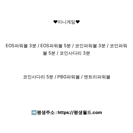
❤️미니게임❤️
EOS파워볼 3분 / EOS파워볼 5분 / 코인파워볼 3분 / 코인파워
볼 5분 / 코인사다리 3분
코인사다리 5분 / PBG파워볼 / 엔트리파워볼
➡️평생주소 :
h
ttps://평생월드.com