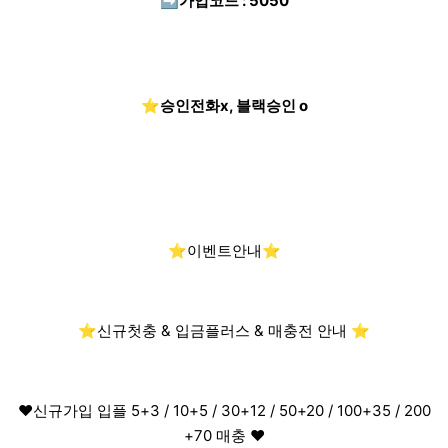
➡️가입코드 : 5050
⭐️승인전화x, 블랙승인 o
⭐️이벤트안내⭐️
⭐️신규첫충 & 입금플러스 & 매충전 안내 ⭐️
❤️신규가입 입플 5+3 / 10+5 / 30+12 / 50+20 / 100+35 / 200
+70 매충 ❤️