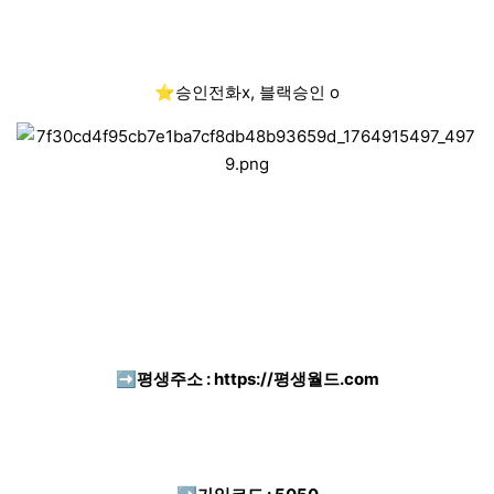
⭐️승인전화x, 블랙승인 o
➡️평생주소 :
h
ttps://평생월드.com