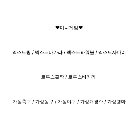
❤️미니게임❤️
넥스트링 / 넥스트바카라 / 넥스트파워볼 / 넥스트사다리
로투스홀짝 / 로투스바카라
가상축구 / 가상농구 / 가상야구 / 가상개경주 / 가상경마