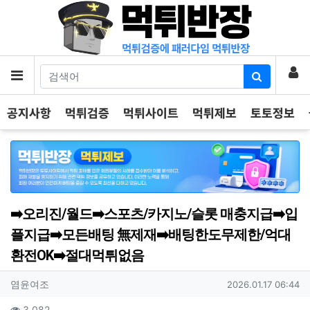
기
로
메뉴
공지사항
먹튀검증
먹튀사이트
먹튀제보
토토정보
➡️오리진/월드➡️스포츠/카지노/슬롯 매충지급➡️입
플지급➡️모든배팅 無제재➡️배팅한도무제한/억대
환전OK➡️절대먹튀없음
작성자 정보
작성
작성일
염윤여조
2026.01.17 06:44
컨텐츠 정보
조회
3,082