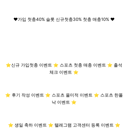
❤️가입 첫충40% 슬롯 신규첫충30% 첫충 매충10% ❤️
⭐️신규 가입첫충 이벤트 ⭐️ 스포츠 첫충 매충 이벤트 ⭐️ 출석
체크 이벤트 ⭐️
⭐️ 후기 작성 이벤트 ⭐️ 스포츠 올미적 이벤트 ⭐️ 스포츠 한폴
낙 이벤트 ⭐️
⭐️ 생일 축하 이벤트 ⭐️ 텔레그램 고객센터 등록 이벤트 ⭐️