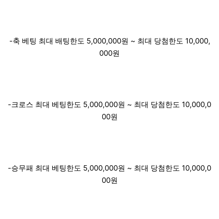
-축 베팅 최대 배팅한도 5,000,000원 ~ 최대 당첨한도 10,000,
000원
-크로스 최대 베팅한도 5,000,000원 ~ 최대 당첨한도 10,000,0
00원
-승무패 최대 베팅한도 5,000,000원 ~ 최대 당첨한도 10,000,0
00원