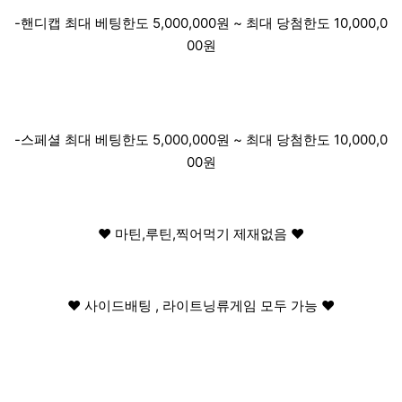
-핸디캡 최대 베팅한도 5,000,000원 ~ 최대 당첨한도 10,000,0
00원
-스페셜 최대 베팅한도 5,000,000원 ~ 최대 당첨한도 10,000,0
00원
❤️ 마틴,루틴,찍어먹기 제재없음 ❤️
❤️ 사이드배팅 , 라이트닝류게임 모두 가능 ❤️