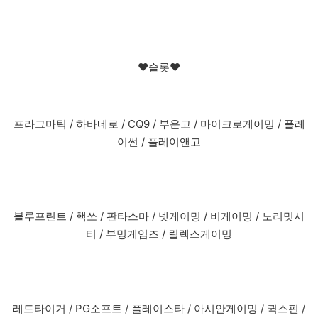
❤️슬롯❤️
프라그마틱 / 하바네로 / CQ9 / 부운고 / 마이크로게이밍 / 플레
이썬 / 플레이앤고
블루프린트 / 핵쏘 / 판타스마 / 넷게이밍 / 비게이밍 / 노리밋시
티 / 부밍게임즈 / 릴렉스게이밍
레드타이거 / PG소프트 / 플레이스타 / 아시안게이밍 / 퀵스핀 /