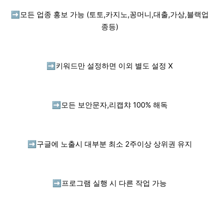
➡️
모든 업종 홍보 가능 (토토,카지노,꽁머니,대출,가상,블랙업
종등)
➡️
키워드만 설정하면 이외 별도 설정 X
➡️
모든 보안문자,리캡챠 100% 해독
➡️
구글에 노출시 대부분 최소 2주이상 상위권 유지
➡️
프로그램 실행 시 다른 작업 가능