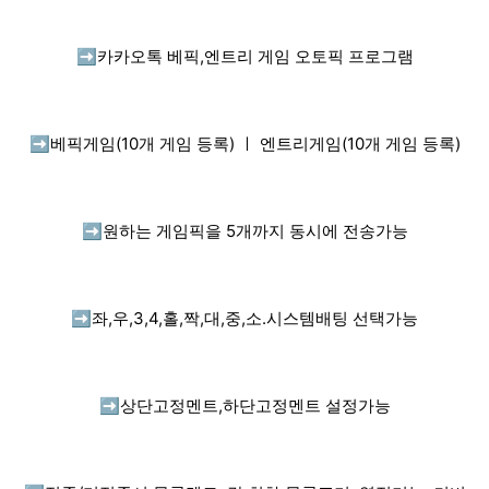
➡️
카카오톡 베픽,엔트리 게임 오토픽 프로그램
➡️
베픽게임(10개 게임 등록) ㅣ 엔트리게임(10개 게임 등록)
➡️
원하는 게임픽을 5개까지 동시에 전송가능
➡️
좌,우,3,4,홀,짝,대,중,소.시스템배팅 선택가능
➡️
상단고정멘트,하단고정멘트 설정가능