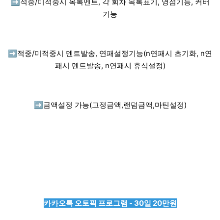
➡️
적중/미적중시 목록멘트, 각 회차 목록표기, 영점기능, 커버
기능
➡️
적중/미적중시 멘트발송, 연패설정기능(n연패시 초기화, n연
패시 멘트발송, n연패시 휴식설정)
➡️
금액설정 가능(고정금액,랜덤금액,마틴설정)
카카오톡 오토픽 프로그램 - 30일 20만원