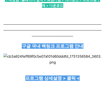
매 > 다운로드
──────────────────────────────────────
──────────────────────────────────────
────────────────
구글 국내 백링크 프로그램 안내
프로그램 상세설명 > 클릭 <