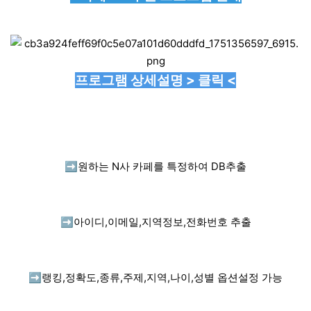
프로그램 상세설명 > 클릭 <
➡️
원하는 N사 카페를 특정하여 DB추출
➡️
아이디,이메일,지역정보,전화번호 추출
➡️
랭킹,정확도,종류,주제,지역,나이,성별 옵션설정 가능