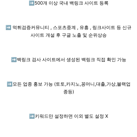
➡️
500개 이상 국내 백링크 사이트 등록
➡️
먹튀검증커뮤니티 , 스포츠중계 , 유흥 , 링크사이트 등 신규
사이트 개설 후 구글 노출 및 순위상승
➡️
백링크 검사 사이트에서 생성된 백링크 직접 확인 가능
➡️
모든 업종 홍보 가능 (토토,카지노,꽁머니,대출,가상,블랙업
종등)
➡️
키워드만 설정하면 이외 별도 설정 X