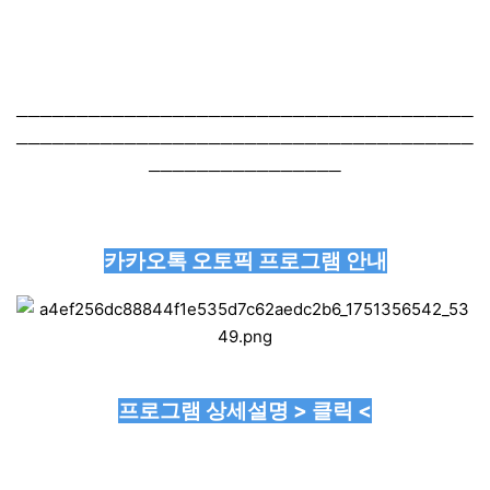
──────────────────────────────────────
──────────────────────────────────────
────────────────
카카오톡 오토픽 프로그램 안내
프로그램 상세설명 > 클릭 <