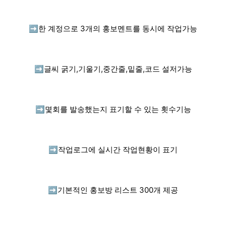
➡️
한 계정으로 3개의 홍보멘트를 동시에 작업가능
➡️
글씨 굵기,기울기,중간줄,밑줄,코드 설저가능
➡️
몇회를 발송했는지 표기할 수 있는 횟수기능
➡️
작업로그에 실시간 작업현황이 표기
➡️
기본적인 홍보방 리스트 300개 제공