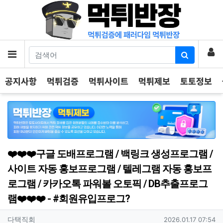
기
로
메뉴
공지사항
먹튀검증
먹튀사이트
먹튀제보
토토정보
❤️❤️❤️구글 도배프로그램 / 백링크 생성프로그램 /
사이트 자동 홍보프로그램 / 텔레그램 자동 홍보프
로그램 / 카카오톡 파워볼 오토픽 / DB추출프로그
램❤️❤️❤️ - #회원유입프로그?
작성자 정보
작성
작성일
다택직회
2026.01.17 07:54