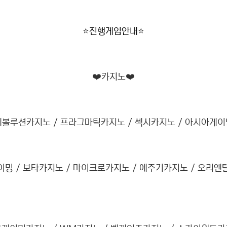
⭐️진행게임안내⭐️
❤️카지노❤️
에볼루션카지노 / 프라그마틱카지노 / 섹시카지노 / 아시아게이
밍 / 보타카지노 / 마이크로카지노 / 에주기카지노 / 오리