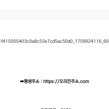
➡️평생주소 :
https://오리진주소.com