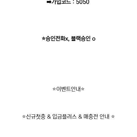
➡️가입코드 : 5050
⭐️승인전화x, 블랙승인 o
⭐️이벤트안내⭐️
⭐️신규첫충 & 입금플러스 & 매충전 안내 ⭐️