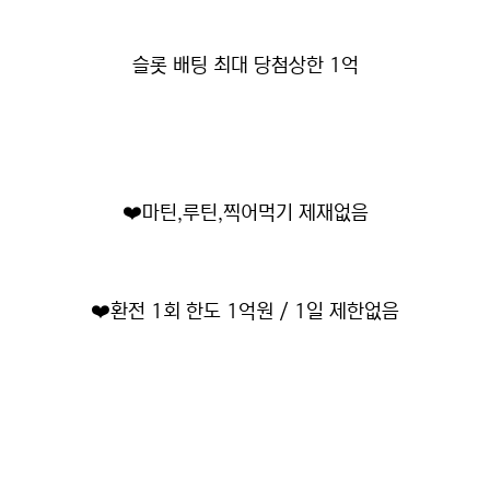
슬롯 배팅 최대 당첨상한 1억
❤️마틴,루틴,찍어먹기 제재없음
❤️환전 1회 한도 1억원 / 1일 제한없음