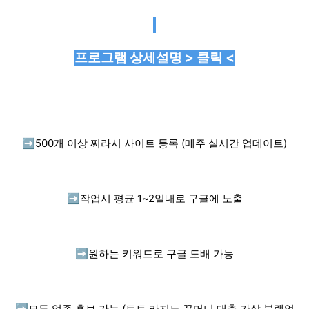
프로그램 상세설명 > 클릭 <
➡️
500개 이상 찌라시 사이트 등록 (메주 실시간 업데이트)
➡️
작업시 평균 1~2일내로 구글에 노출
➡️
원하는 키워드로 구글 도배 가능
➡️
모든 업종 홍보 가능 (토토,카지노,꽁머니,대출,가상,블랙업