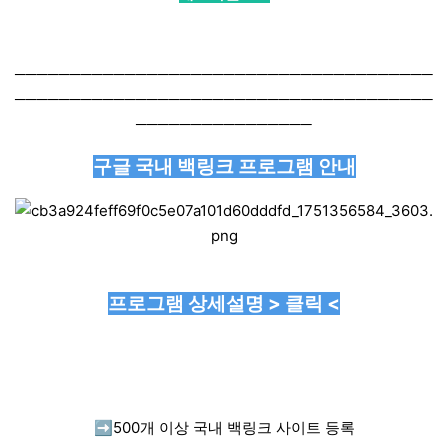
──────────────────────────────────────
──────────────────────────────────────
────────────────
구글 국내 백링크 프로그램 안내
프로그램 상세설명 > 클릭 <
➡️
500개 이상 국내 백링크 사이트 등록