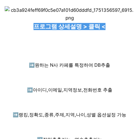
프로그램 상세설명 > 클릭 <
➡️
원하는 N사 카페를 특정하여 DB추출
➡️
아이디,이메일,지역정보,전화번호 추출
➡️
랭킹,정확도,종류,주제,지역,나이,성별 옵션설정 가능