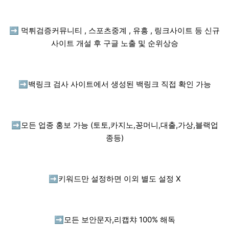
➡️
먹튀검증커뮤니티 , 스포츠중계 , 유흥 , 링크사이트 등 신규
사이트 개설 후 구글 노출 및 순위상승
➡️
백링크 검사 사이트에서 생성된 백링크 직접 확인 가능
➡️
모든 업종 홍보 가능 (토토,카지노,꽁머니,대출,가상,블랙업
종등)
➡️
키워드만 설정하면 이외 별도 설정 X
➡️
모든 보안문자,리캡챠 100% 해독