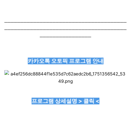
──────────────────────────────────────
──────────────────────────────────────
────────────────
카카오톡 오토픽 프로그램 안내
프로그램 상세설명 > 클릭 <