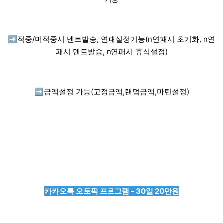
➡️
적중/미적중시 멘트발송, 연패설정기능(n연패시 초기화, n연
패시 멘트발송, n연패시 휴식설정)
➡️
금액설정 가능(고정금액,랜덤금액,마틴설정)
카카오톡 오토픽 프로그램 - 30일 20만원