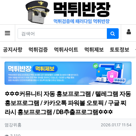
기
로
메뉴
공지사항
먹튀검증
먹튀사이트
먹튀제보
토토정보
✡️✡️✡️커뮤니티 자동 홍보프로그램 / 텔레그램 자동
홍보프로그램 / 카카오톡 파워볼 오토픽 / 구글 찌
라시 홍보프로그램 / DB추출프로그램✡️✡️✡️
작성자 정보
작성
작성일
염강위훔
2026.01.17 11:54
컨텐츠 정보
조회
3,110