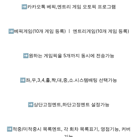
➡️
카카오톡 베픽,엔트리 게임 오토픽 프로그램
➡️
베픽게임(10개 게임 등록) ㅣ 엔트리게임(10개 게임 등록)
➡️
원하는 게임픽을 5개까지 동시에 전송가능
➡️
좌,우,3,4,홀,짝,대,중,소.시스템배팅 선택가능
➡️
상단고정멘트,하단고정멘트 설정가능
➡️
적중/미적중시 목록멘트, 각 회차 목록표기, 영점기능, 커버
기능