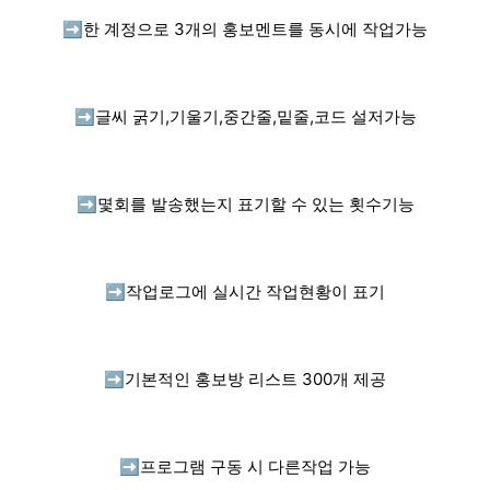
➡️
한 계정으로 3개의 홍보멘트를 동시에 작업가능
➡️
글씨 굵기,기울기,중간줄,밑줄,코드 설저가능
➡️
몇회를 발송했는지 표기할 수 있는 횟수기능
➡️
작업로그에 실시간 작업현황이 표기
➡️
기본적인 홍보방 리스트 300개 제공
➡️
프로그램 구동 시 다른작업 가능