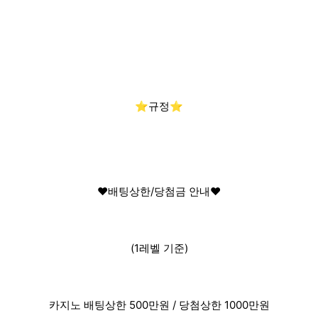
⭐️규정⭐️
❤️배팅상한/당첨금 안내❤️
(1레벨 기준)
카지노 배팅상한 500만원 / 당첨상한 1000만원