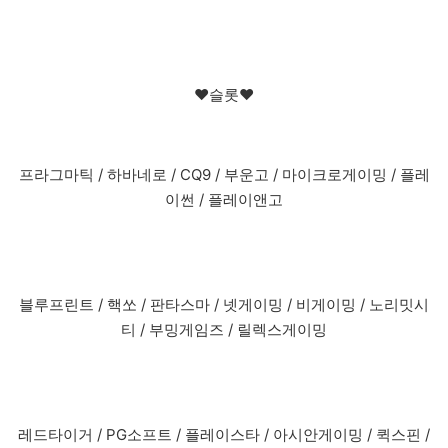
❤️슬롯❤️
프라그마틱 / 하바네로 / CQ9 / 부운고 / 마이크로게이밍 / 플레
이썬 / 플레이앤고
블루프린트 / 핵쏘 / 판타스마 / 넷게이밍 / 비게이밍 / 노리밋시
티 / 부밍게임즈 / 릴렉스게이밍
레드타이거 / PG소프트 / 플레이스타 / 아시안게이밍 / 퀵스핀 /