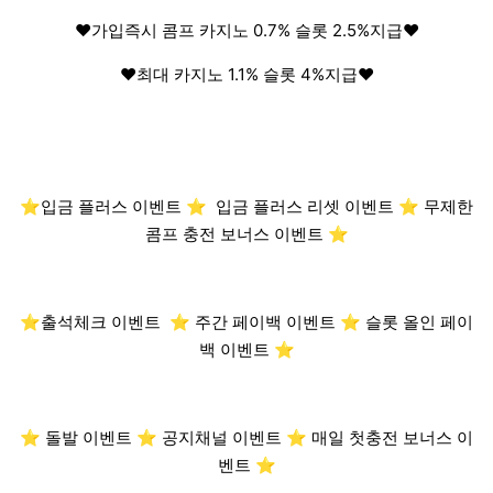
❤가입즉시 콤프 카지노 0.7% 슬롯 2.5%지급
❤
❤최대 카지노 1.1% 슬롯 4%지급
❤
⭐️입금 플러스 이벤트 ⭐️ 입금 플러스 리셋 이벤트 ⭐️ 무제한
콤프 충전 보너스 이벤트 ⭐️
⭐️출석체크 이벤트 ⭐️ 주간 페이백 이벤트 ⭐️ 슬롯 올인 페이
백 이벤트 ⭐️
⭐️ 돌발 이벤트 ⭐️ 공지채널 이벤트 ⭐️ 매일 첫충전 보너스 이
벤트 ⭐️