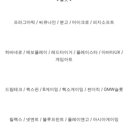
프라그마틱 / 씨큐나인 / 분고 / 마이크로 / 피지소프트
하바네로 / 에보플레이 / 레드타이거 / 플레이스타 / 아바타UX /
게임아트
드림테크 / 퀵스핀 / B게이밍 / 헥소게이밍 / 썬더킥 / GMW슬롯
릴렉스 / 넷엔트 / 블루프린트 / 플레이앤고 / 아시아게이밍