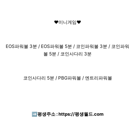
❤️미니게임❤️
EOS파워볼 3분 / EOS파워볼 5분 / 코인파워볼 3분 / 코인파워
볼 5분 / 코인사다리 3분
코인사다리 5분 / PBG파워볼 / 엔트리파워볼
➡️평생주소 :
h
ttps://평생월드.com