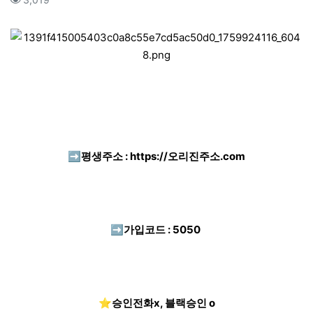
본문
➡️평생주소 :
https://오리진주소.com
➡️가입코드 : 5050
⭐️승인전화x, 블랙승인 o