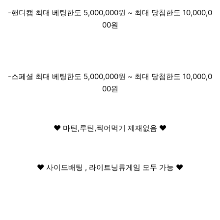
-핸디캡 최대 베팅한도 5,000,000원 ~ 최대 당첨한도 10,000,0
00원
-스페셜 최대 베팅한도 5,000,000원 ~ 최대 당첨한도 10,000,0
00원
❤️ 마틴,루틴,찍어먹기 제재없음 ❤️
❤️ 사이드배팅 , 라이트닝류게임 모두 가능 ❤️