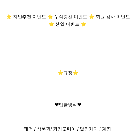
⭐️ 지인추천 이벤트 ⭐️ 누적충전 이벤트 ⭐️ 회원 감사 이벤트
⭐️ 생일 이벤트 ⭐️
⭐️규정⭐️
❤️입금방식❤️
테더 / 상품권/ 카카오페이 / 알리페이 / 계좌