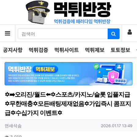
기
로
메뉴
공지사항
먹튀검증
먹튀사이트
먹튀제보
토토정보
✡️➡️오리진/월드⬅️✡️스포츠/카지노/슬롯 입플지급
✡️무한매충✡️모든배팅제재없음✡️가입즉시 콤프지
급✡️수십가지 이벤트✡️
작성자 정보
작성
작성일
면새석솜
2026.01.17 13:49
컨텐츠 정보
조회
3,019