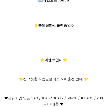
➡️가입코드 : 5050
⭐️승인전화x, 블랙승인 o
⭐️이벤트안내⭐️
⭐️신규첫충 & 입금플러스 & 매충전 안내 ⭐️
❤️신규가입 입플 5+3 / 10+5 / 30+12 / 50+20 / 100+35 / 200
+70 매충 ❤️