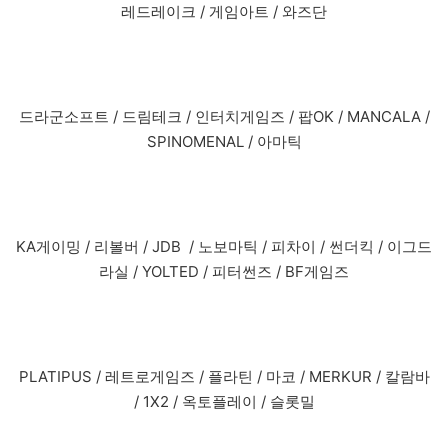
레드레이크 / 게임아트 / 와즈단
드라군소프트 / 드림테크 / 인터치게임즈 / 팝OK / MANCALA /
SPINOMENAL / 아마틱
KA게이밍 / 리볼버 / JDB / 노보마틱 / 피차이 / 썬더킥 / 이그드
라실 / YOLTED / 피터썬즈 / BF게임즈
PLATIPUS / 레트로게임즈 / 플라틴 / 마코 / MERKUR / 칼람바
/ 1X2 / 옥토플레이 / 슬롯밀