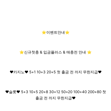
⭐️이벤트안내⭐️
⭐️신규첫충 & 입금플러스 & 매충전 안내 ⭐️
❤️카지노❤️ 5+1 10+3 20+5 첫 출금 전 까지 무한지급❤️
❤️슬롯❤️ 5+3 10+5 20+8 30+12 50+20 100+40 200+80 첫
출금 전 까지 무한지급❤️