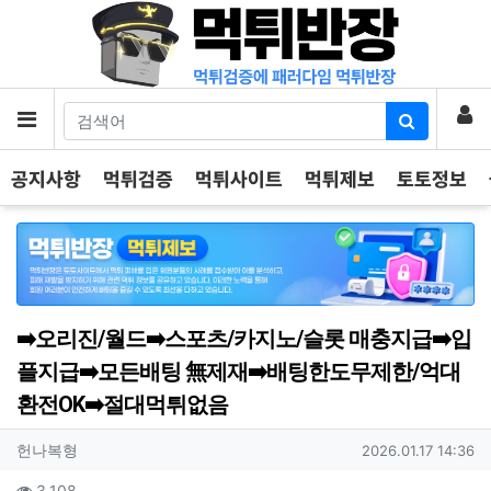
기
로
메뉴
공지사항
먹튀검증
먹튀사이트
먹튀제보
토토정보
➡️오리진/월드➡️스포츠/카지노/슬롯 매충지급➡️입
플지급➡️모든배팅 無제재➡️배팅한도무제한/억대
환전OK➡️절대먹튀없음
작성자 정보
작성
작성일
헌나복형
2026.01.17 14:36
컨텐츠 정보
조회
3,108