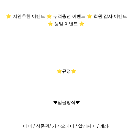
⭐️ 지인추천 이벤트 ⭐️ 누적충전 이벤트 ⭐️ 회원 감사 이벤트
⭐️ 생일 이벤트 ⭐️
⭐️규정⭐️
❤️입금방식❤️
테더 / 상품권/ 카카오페이 / 알리페이 / 계좌