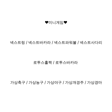
❤️미니게임❤️
넥스트링 / 넥스트바카라 / 넥스트파워볼 / 넥스트사다리
로투스홀짝 / 로투스바카라
가상축구 / 가상농구 / 가상야구 / 가상개경주 / 가상경마