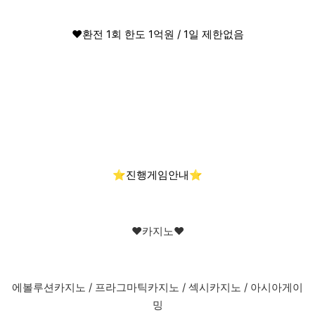
❤️환전 1회 한도 1억원 / 1일 제한없음
⭐️진행게임안내⭐️
❤️카지노❤️
에볼루션카지노 / 프라그마틱카지노 / 섹시카지노 / 아시아게이
밍