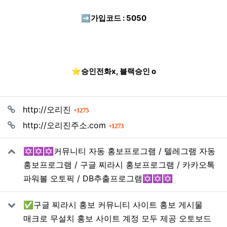
➡️가입코드 : 5050
⭐️승인전화x, 블랙승인 o
관련자료
회 연결
http://오리진
1275
회 연결
http://오리진주소.com
1273
✡️✡️✡️커뮤니티 자동 홍보프로그램 / 텔레그램 자동
홍보프로그램 / 구글 찌라시 홍보프로그램 / 카카오톡
파워볼 오토픽 / DB추출프로그램✡️✡️✡️
✅구글 찌라시 홍보 커뮤니티 사이트 홍보 게시물
매크로 무설치 홍보 사이트 계정 모두 제공 오토보드