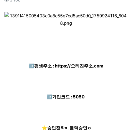
본문
➡️평생주소 :
https://오리진주소.com
➡️가입코드 : 5050
⭐️승인전화x, 블랙승인 o