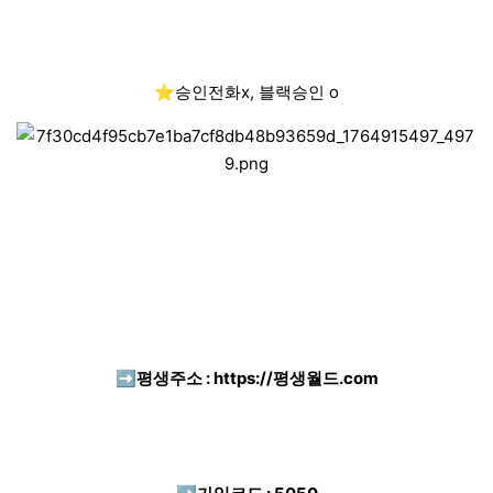
⭐️승인전화x, 블랙승인 o
➡️평생주소 :
h
ttps://평생월드.com