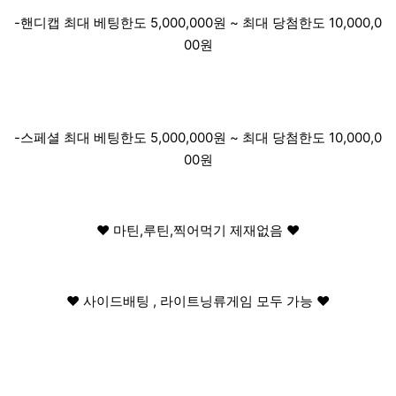
-핸디캡 최대 베팅한도 5,000,000원 ~ 최대 당첨한도 10,000,0
00원
-스페셜 최대 베팅한도 5,000,000원 ~ 최대 당첨한도 10,000,0
00원
❤️ 마틴,루틴,찍어먹기 제재없음 ❤️
❤️ 사이드배팅 , 라이트닝류게임 모두 가능 ❤️