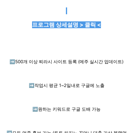
프로그램 상세설명 > 클릭 <
➡️
500개 이상 찌라시 사이트 등록 (메주 실시간 업데이트)
➡️
작업시 평균 1~2일내로 구글에 노출
➡️
원하는 키워드로 구글 도배 가능
➡️
모든 업종 홍보 가능 (토토,카지노,꽁머니,대출,가상,블랙업