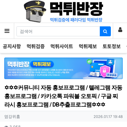
기
로
메뉴
공지사항
먹튀검증
먹튀사이트
먹튀제보
토토정보
✡️✡️✡️커뮤니티 자동 홍보프로그램 / 텔레그램 자동
홍보프로그램 / 카카오톡 파워볼 오토픽 / 구글 찌
라시 홍보프로그램 / DB추출프로그램✡️✡️✡️
작성자 정보
작성
작성일
염강위훔
2026.01.17 19:48
컨텐츠 정보
조회
3,058