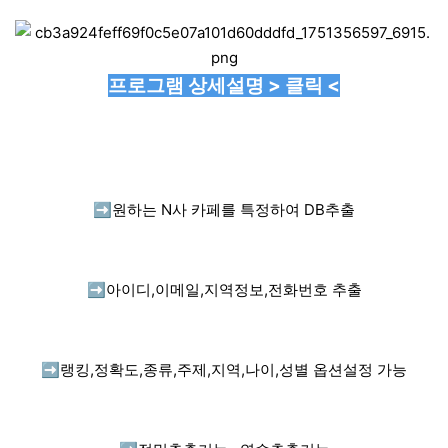
프로그램 상세설명 > 클릭 <
➡️
원하는 N사 카페를 특정하여 DB추출
➡️
아이디,이메일,지역정보,전화번호 추출
➡️
랭킹,정확도,종류,주제,지역,나이,성별 옵션설정 가능