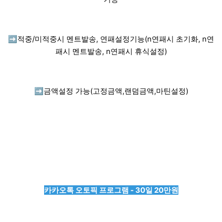
➡️
적중/미적중시 멘트발송, 연패설정기능(n연패시 초기화, n연
패시 멘트발송, n연패시 휴식설정)
➡️
금액설정 가능(고정금액,랜덤금액,마틴설정)
카카오톡 오토픽 프로그램 - 30일 20만원