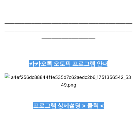
──────────────────────────────────────
──────────────────────────────────────
────────────────
카카오톡 오토픽 프로그램 안내
프로그램 상세설명 > 클릭 <