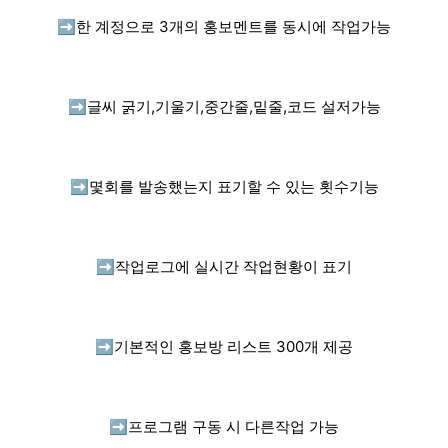
➡️
한 계정으로 3개의 홍보멘트를 동시에 작업가능
➡️
글씨 굵기,기울기,중간줄,밑줄,코드 설저가능
➡️
몇회를 발송했는지 표기할 수 있는 횟수기능
➡️
작업로그에 실시간 작업현황이 표기
➡️
기본적인 홍보방 리스트 300개 제공
➡️
프로그램 구동 시 다른작업 가능