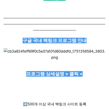
──────────────────────────────────────
──────────────────────────────────────
────────────────
구글 국내 백링크 프로그램 안내
프로그램 상세설명 > 클릭 <
➡️
500개 이상 국내 백링크 사이트 등록