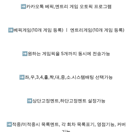
➡️
카카오톡 베픽,엔트리 게임 오토픽 프로그램
➡️
베픽게임(10개 게임 등록) ㅣ 엔트리게임(10개 게임 등록)
➡️
원하는 게임픽을 5개까지 동시에 전송가능
➡️
좌,우,3,4,홀,짝,대,중,소.시스템배팅 선택가능
➡️
상단고정멘트,하단고정멘트 설정가능
➡️
적중/미적중시 목록멘트, 각 회차 목록표기, 영점기능, 커버
기능