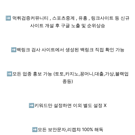
➡️
먹튀검증커뮤니티 , 스포츠중계 , 유흥 , 링크사이트 등 신규
사이트 개설 후 구글 노출 및 순위상승
➡️
백링크 검사 사이트에서 생성된 백링크 직접 확인 가능
➡️
모든 업종 홍보 가능 (토토,카지노,꽁머니,대출,가상,블랙업
종등)
➡️
키워드만 설정하면 이외 별도 설정 X
➡️
모든 보안문자,리캡챠 100% 해독