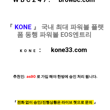
『
KONE
』 국내 최대 파워볼 플랫
폼 동행 파워볼 EOS엔트리
:
kone33.com
K O N E
추천인:
as90
로 가입 해야 한방에 승인 처리 됩니다.
『
전화 없이 승인/진행상황은 라이브 쳇으로 문의
』