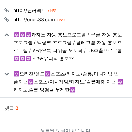
관련자료
회 연결
http://원커넥트
1458
회 연결
http://onec33.com
1532
✡️✡️✡️카지노 자동 홍보프로그램 / 구글 자동 홍보
프로그램 / 백링크 프로그램 / 텔레그램 자동 홍보프
로그램 / 카카오톡 파워볼 오토픽 / DB추출프로그램
✡️✡️✡️ - #커뮤니티 홍보??
✡️오리진/월드✡️스포츠/카지노/슬롯/미니게임 입
플지급✡️스포츠/미니게임/카지노/슬롯매충 지급 ✡️
카지노,슬롯 당첨금 무제한✡️
댓글
0
등록된 댓글이 없습니다.