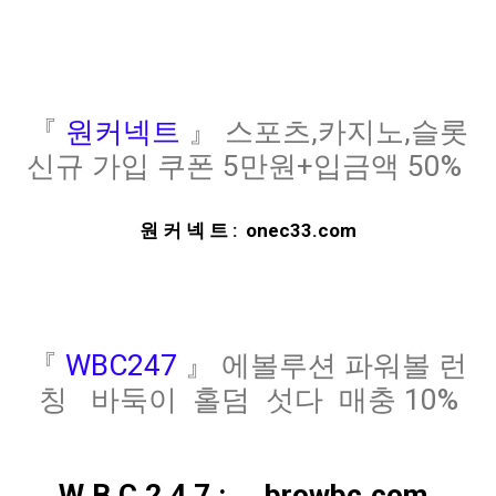
『
원커넥트
』 스포츠,카지노,슬롯
신규 가입 쿠폰 5만원+입금액 50%
원 커 넥 트 :
onec33.com
『
WBC247
』 에볼루션 파워볼 런
칭 바둑이 홀덤 섯다 매충 10%
W B C 2 4 7 :
browbc.com