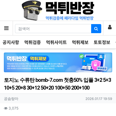
기
로
메뉴
공지사항
먹튀검증
먹튀사이트
먹튀제보
토토정보
토지노 수류탄 bomb-7.com 첫충50% 입플 3+2 5+3
10+5 20+8 30+12 50+20 100+50 200+100
작성자 정보
작성
작성일
공솜랑마
2026.01.17 19:59
컨텐츠 정보
조회
3,075