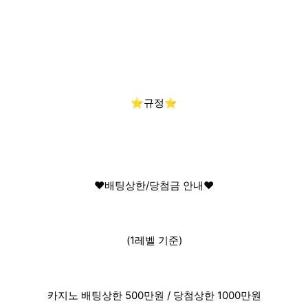
⭐️규정⭐️
❤️배팅상한/당첨금 안내❤️
(1레벨 기준)
카지노 배팅상한 500만원 / 당첨상한 1000만원