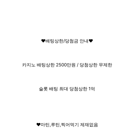
❤️배팅상한/당첨금 안내❤️
카지노 배팅상한 2500만원 / 당첨상한 무제한
슬롯 배팅 최대 당첨상한 1억
❤️마틴,루틴,찍어먹기 제재없음