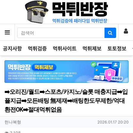
기
로
메뉴
공지사항
먹튀검증
먹튀사이트
먹튀제보
토토정보
➡️오리진/월드➡️스포츠/카지노/슬롯 매충지급➡️입
플지급➡️모든배팅 無제재➡️배팅한도무제한/억대
환전OK➡️절대먹튀없음
작성자 정보
작성
작성일
헌나복형
2026.01.17 20:20
컨텐츠 정보
조회
3,108